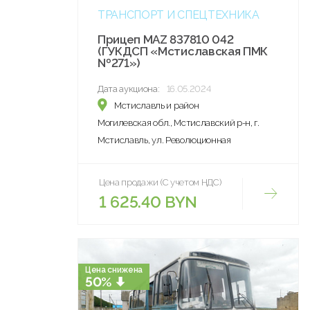
ТРАНСПОРТ И СПЕЦТЕХНИКА
Прицеп MAZ 837810 042
(ГУКДСП «Мстиславская ПМК
№271»)
Дата аукциона:
16.05.2024
Мстиславль и район
Могилевская обл., Мстиславский р-н, г.
Мстиславль, ул. Революционная
Цена продажи (С учетом НДС)
1 625.40 BYN
Цена снижена
50%