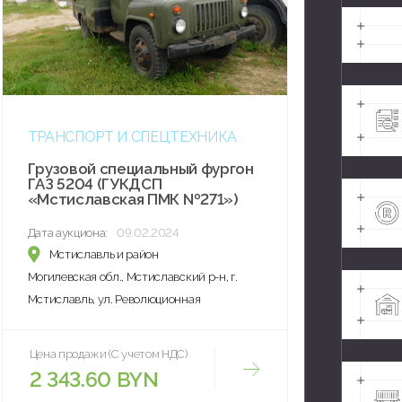
ТРАНСПОРТ И СПЕЦТЕХНИКА
Грузовой специальный фургон
ГАЗ 5204 (ГУКДСП
«Мстиславская ПМК №271»)
Дата аукциона:
09.02.2024
Мстиславль и район
Могилевская обл., Мстиславский р-н, г.
Мстиславль, ул. Революционная
Цена продажи (С учетом НДС)
2 343.60 BYN