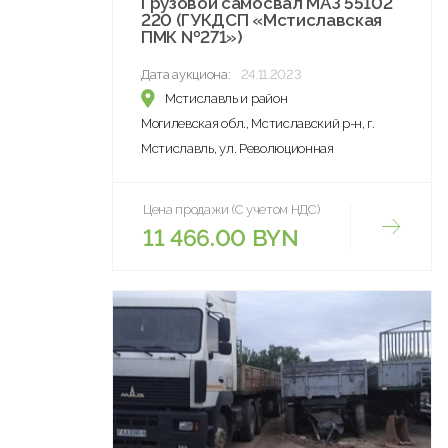
Грузовой самосвал МАЗ 55102
220 (ГУКДСП «Мстиславская
ПМК №271»)
Дата аукциона:
24.11.2023
Мстиславль и район
Могилевская обл., Мстиславский р-н, г.
Мстиславль, ул. Революционная
Цена продажи (С учетом НДС)
11 466.00 BYN