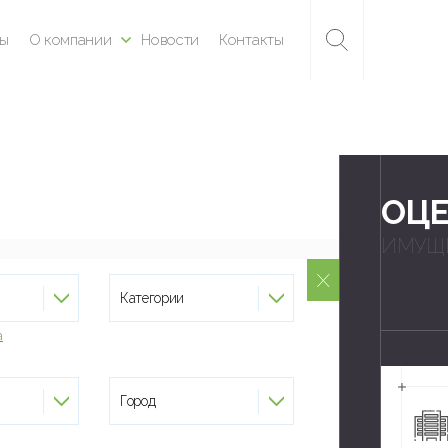
ны
О компании
Новости
Контакты
ОЦ
ИМУЩ
Категории
а
Город