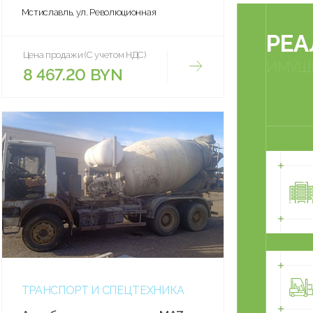
Мстиславль, ул. Революционная
РЕА
Цена продажи (С учетом НДС)
ИМУЩ
8 467.20 BYN
ТРАНСПОРТ И СПЕЦТЕХНИКА