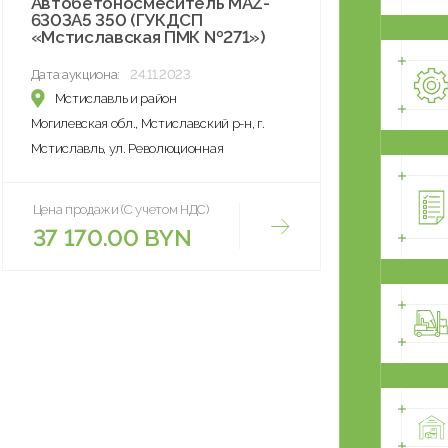
Автобетоносмеситель MAZ-
6303A5 350 (ГУКДСП
«Мстиславская ПМК №271»)
Дата аукциона:
24.11.2023
Мстиславль и район
Могилевская обл., Мстиславский р-н, г.
Мстиславль, ул. Революционная
Цена продажи (С учетом НДС)
37 170.00 BYN