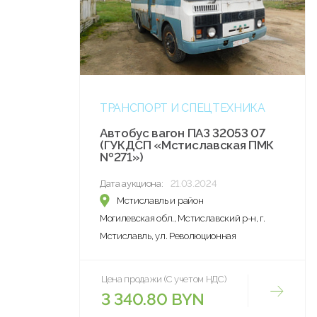
ТРАНСПОРТ И СПЕЦТЕХНИКА
Автобус вагон ПАЗ 32053 07
(ГУКДСП «Мстиславская ПМК
№271»)
Дата аукциона:
21.03.2024
Мстиславль и район
Могилевская обл., Мстиславский р-н, г.
Мстиславль, ул. Революционная
Цена продажи (С учетом НДС)
3 340.80 BYN