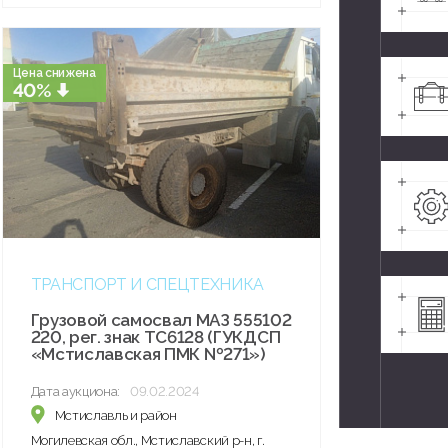
Цена снижена
40%
ТРАНСПОРТ И СПЕЦТЕХНИКА
Грузовой самосвал МАЗ 555102
220, рег. знак ТС6128 (ГУКДСП
«Мстиславская ПМК №271»)
Дата аукциона:
09.02.2024
Мстиславль и район
Могилевская обл., Мстиславский р-н, г.