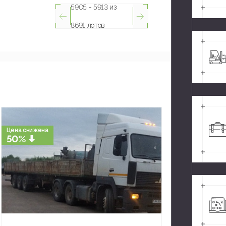
5905 - 5913 из
8691 лотов
Цена снижена
50%