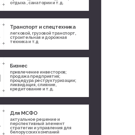
отдыха , санатории и т.д.
Транспорт и спецтехника
легковой, грузовой транспорт,
строительная и дорожная
техника и т.д
Бизнес
привлечение инвесторов;
продажа предприятия;
процедура реструктуризации;
ликвидация, слияние,
кредитование и т.д.
Для МСФО
актуальное решение и
перспективный элемент
стратегии и управления для
белорусских компаний