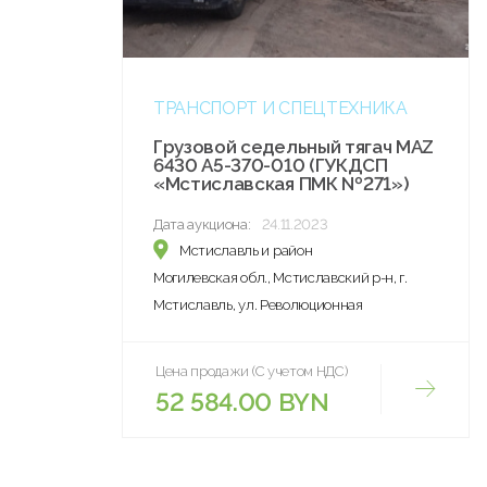
ТРАНСПОРТ И СПЕЦТЕХНИКА
Грузовой седельный тягач MAZ
6430 А5-370-010 (ГУКДСП
«Мстиславская ПМК №271»)
Дата аукциона:
24.11.2023
Мстиславль и район
Могилевская обл., Мстиславский р-н, г.
Мстиславль, ул. Революционная
Цена продажи (С учетом НДС)
52 584.00 BYN