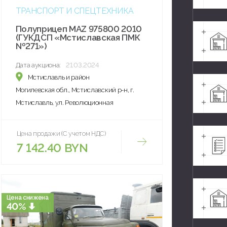
ТРАНСПОРТ И СПЕЦТЕХНИКА
Полуприцеп MAZ 975800 2010
(ГУКДСП «Мстиславская ПМК
№271»)
Дата аукциона:
21.03.2024
Мстиславль и район
Могилевская обл., Мстиславский р-н, г.
Мстиславль, ул. Революционная
Цена продажи (С учетом НДС)
7 142.40 BYN
Цена снижена
40%