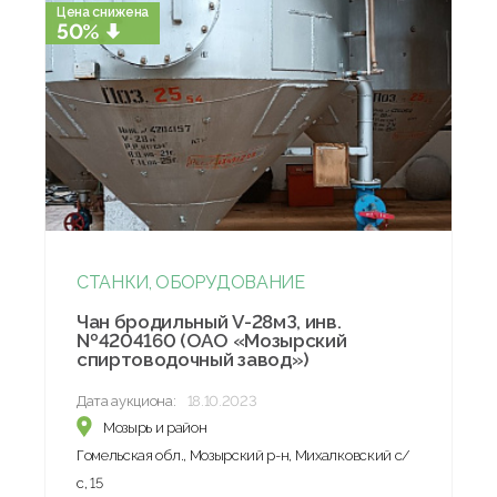
Цена снижена
50%
СТАНКИ, ОБОРУДОВАНИЕ
Чан бродильный V-28мЗ, инв.
№4204160 (ОАО «Мозырский
спиртоводочный завод»)
Дата аукциона:
18.10.2023
Мозырь и район
Гомельская обл., Мозырский р-н, Михалковский с/
с, 15