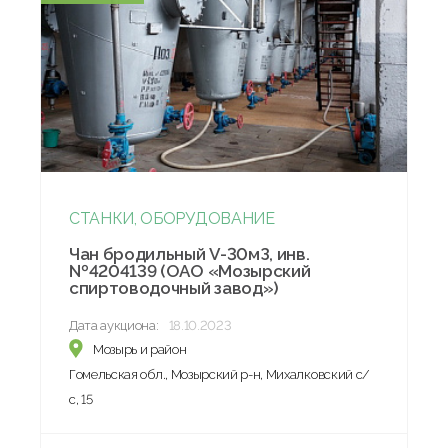
СТАНКИ, ОБОРУДОВАНИЕ
Чан бродильный V-30мЗ, инв.
№4204139 (ОАО «Мозырский
спиртоводочный завод»)
Дата аукциона:
18.10.2023
Мозырь и район
Гомельская обл., Мозырский р-н, Михалковский с/
с, 15