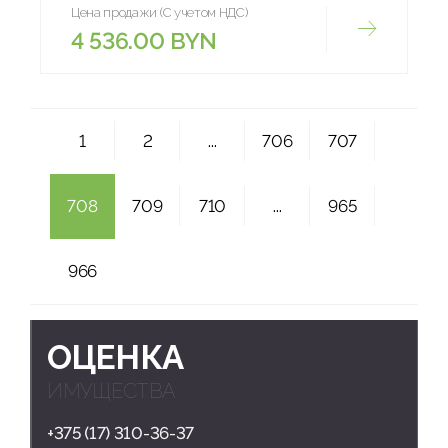
Цена продажи (С учетом НДС)
4 536.00 BYN
1
2
...
706
707
708
709
710
...
965
966
ОЦЕНКА
ИМУЩЕСТВА
+375 (17) 310-36-37