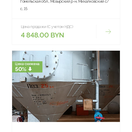
Гомельская обл., Мозырский р-н, Михалковский с/
с, 15
Цена продажи (С учетом НДС)
4 848.00 BYN
Цена снижена
50%