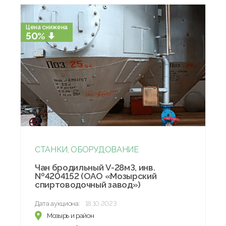
Цена снижена
50%
СТАНКИ, ОБОРУДОВАНИЕ
Чан бродильный V-28мЗ, инв.
№4204152 (ОАО «Мозырский
спиртоводочный завод»)
Дата аукциона:
18.10.2023
Мозырь и район