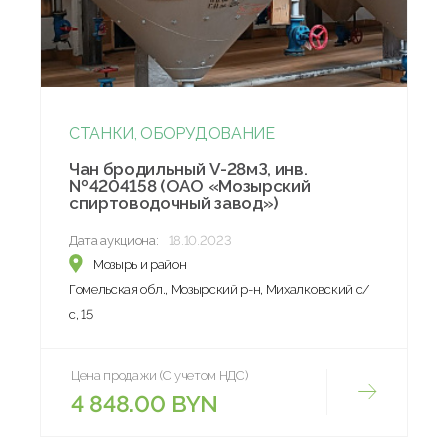
СТАНКИ, ОБОРУДОВАНИЕ
Чан бродильный V-28мЗ, инв.
№4204158 (ОАО «Мозырский
спиртоводочный завод»)
Дата аукциона:
18.10.2023
Мозырь и район
Гомельская обл., Мозырский р-н, Михалковский с/
с, 15
Цена продажи (С учетом НДС)
4 848.00 BYN