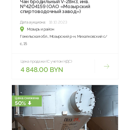
Чан бродильный V-28мЗ, инв.
№4204159 (ОАО «Мозырский
спиртоводочный завод»)
Дата аукциона:
18.10.2023
Мозырь и район
Гомельская обл., Мозырский р-н, Михалковский с/
с, 15
Цена продажи (С учетом НДС)
4 848.00 BYN
Цена снижена
50%