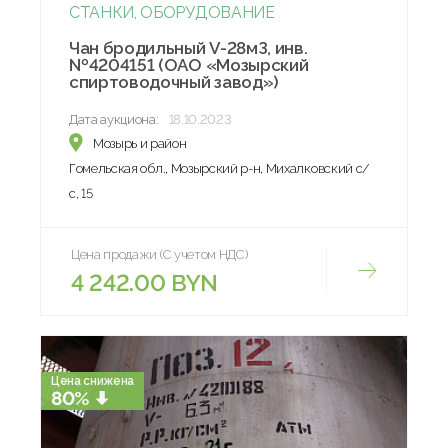
СТАНКИ, ОБОРУДОВАНИЕ
Чан бродильный V-28мЗ, инв.
№4204151 (ОАО «Мозырский
спиртоводочный завод»)
Дата аукциона:
18.10.2023
Мозырь и район
Гомельская обл., Мозырский р-н, Михалковский с/
с, 15
Цена продажи (С учетом НДС)
4 242.00 BYN
Цена снижена
80%