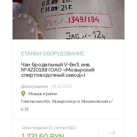
СТАНКИ, ОБОРУДОВАНИЕ
Чан бродильный V-6мЗ, инв.
№4210188 (ОАО «Мозырский
спиртоводочный завод»)
Дата аукциона:
08.12.2023
Мозырь и район
Гомельская обл., Мозырский р-н, Михалковский с/
с, 15
Цена продажи (С учетом НДС)
1 731.60 BYN