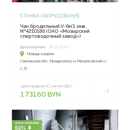
СТАНКИ, ОБОРУДОВАНИЕ
Чан бродильный V-6мЗ, инв.
№4210186 (ОАО «Мозырский
спиртоводочный завод»)
Дата аукциона:
08.12.2023
Мозырь и район
Гомельская обл., Мозырский р-н, Михалковский с/
с, 15
Цена продажи (С учетом НДС)
1 731.60 BYN
Цена снижена
50%