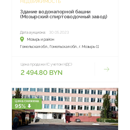
НЕДВИЖИМОСТЬ
Здание водонапорной башни
(Мозырский спиртоводочный завод)
Дата аукциона:
30.05.2023
Мозырь и район
Гомельская обл., Гомельская обл., г. Мозырь-11
Цена продажи (С учетом НДС)
2 494.80 BYN
Цена снижена
95%