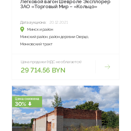
Легковой вагон Шевроле Эксплорер
ЗАО «Торговый Мир – «Кольцо»
Дата аукциона:
20.12.2021
Минск и район
Минский район, район деревни Озерцо,
Менковский тракт
Цена продажи (НДС не облагается)
29 714.56 BYN
Цена снижена
30%