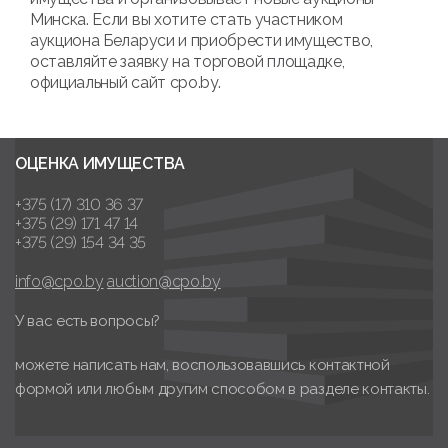
Минска. Если вы хотите стать участником
аукциона Беларуси и приобрести имущество,
оставляйте заявку на торговой площадке,
официальный сайт cpo.by.
ОЦЕНКА ИМУЩЕСТВА
+375 (17) 310 36 37
+375 (29) 171 47 14
+375 (29) 154 34 35
info@cpo.by
auction@cpo.by
У вас есть вопросы?
можете написать нам, воспользовавшись контактной
формой или любым другим способом в разделе контакты.