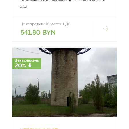
с, 15
Цена продажи (С учетом НДС)
541.80 BYN
Цена снижена
20%