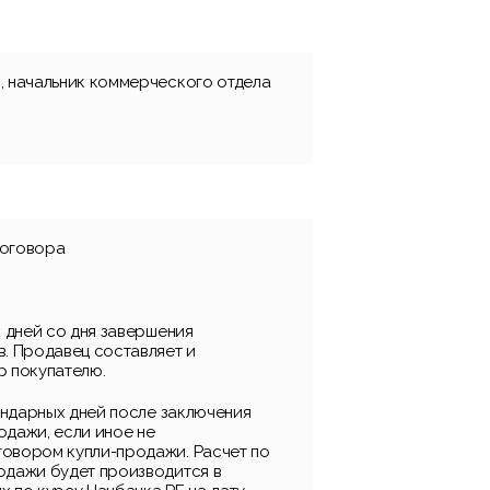
, начальник коммерческого отдела
договора
х дней со дня завершения
в. Продавец составляет и
р покупателю.
лендарных дней после заключения
одажи, если иное не
овором купли-продажи. Расчет по
одажи будет производится в