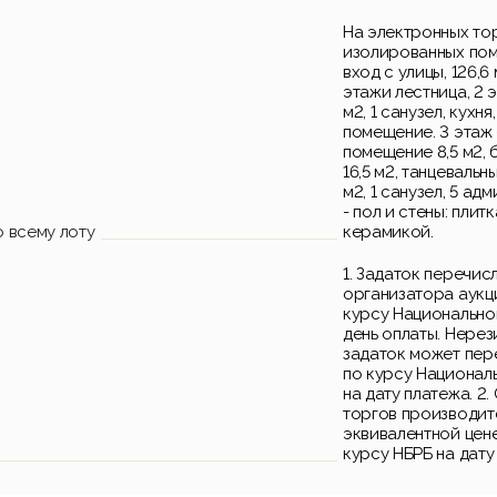
На электронных то
изолированных поме
вход с улицы, 126,6
этажи лестница, 2 э
м2, 1 санузел, кухн
помещение. 3 этаж 
помещение 8,5 м2, ба
16,5 м2, танцевальны
м2, 1 санузел, 5 а
- пол и стены: пли
 всему лоту
керамикой.
1. Задаток перечис
организатора аукц
курсу Национально
день оплаты. Нере
задаток может пер
по курсу Национал
на дату платежа. 2
торгов производитс
эквивалентной цен
курсу НБРБ на дату