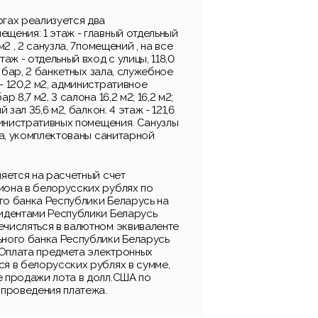
ргах реализуется два
щения: 1 этаж - главный отдельный
 м2 , 2 санузла, 7помещений , на все
таж - отдельный вход с улицы, 118,0
я, бар, 2 банкетных зала, служебное
- 120,2 м2, административное
р 8,7 м2, 3 салона 16,2 м2; 16,2 м2;
й зал 35,6 м2, балкон. 4 этаж - 121,6
дминистративных помещения. Санузлы
тка, укомплектованы санитарной
ляется на расчетный счет
иона в белорусских рублях по
го банка Республики Беларусь на
зидентами Республики Беларусь
ечисляться в валютном эквиваленте
ьного банка Республики Беларусь
. Оплата предмета электронных
я в белорусских рублях в сумме,
е продажи лота в долл.США по
 проведения платежа.