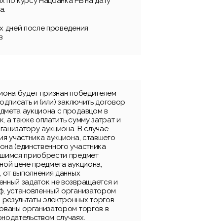
х по курсу Нацбанка РБ на дату
а.
их дней после проведения
в
циона будет признан победителем
подписать и (или) заключить договор
дмета аукциона с продавцом в
, а также оплатить сумму затрат и
ганизатору аукциона. В случае
ия участника аукциона, ставшего
она (единственного участника
вшимся приобрести предмет
ной цене предмета аукциона,
, от выполнения данных
енный задаток не возвращается и
ф, установленный организатором
, результаты электронных торгов
рованы организатором торгов в
онодательством случаях.