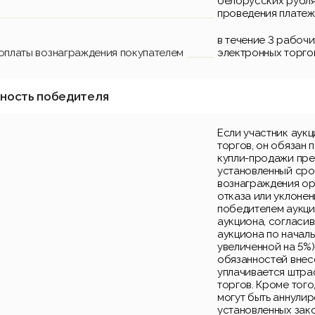
белорусских рубля
проведения платеж
в течение 3 рабоч
 оплаты вознаграждения покупателем
электронных торго
нность победителя
Если участник аук
торгов, он обязан 
купли-продажи пре
установленный срок
вознаграждения ор
отказа или уклонен
победителем аукци
аукциона, согласи
аукциона по началь
увеличенной на 5%)
обязанностей внес
уплачивается штра
торгов. Кроме того
могут быть аннули
установленных зак