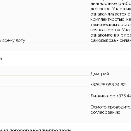
диагностике, разб
дефектов. Участни
ознакамливается с
комплектностью, н
техническим состо
начала торгов. Уча
ознакомления с пр
 всему лоту
самовывоза - силам
а
Дмитрий
+375 25 963 74 62
Ликвидатор +375 44
Осмотр проводитс
согласованию
ния договора купли-продажи