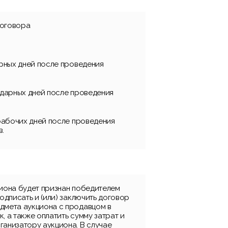
договора
арных дней после проведения
ндарных дней после проведения
 рабочих дней после проведения
в.
циона будет признан победителем
подписать и (или) заключить договор
дмета аукциона с продавцом в
, а также оплатить сумму затрат и
ганизатору аукциона. В случае