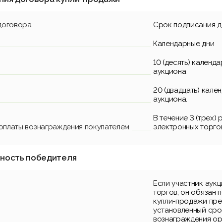
договора
Срок подписания 
Календарные дни
10 (десять) календ
аукциона
20 (двадцать) кале
аукциона.
В течение 3 (трех)
 оплаты вознаграждения покупателем
электронных торго
нность победителя
Если участник аук
торгов, он обязан 
купли-продажи пре
установленный срок
вознаграждения ор