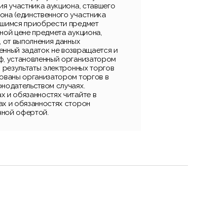
ия участника аукциона, ставшего
она (единственного участника
вшимся приобрести предмет
ной цене предмета аукциона,
, от выполнения данных
енный задаток не возвращается и
ф, установленный организатором
, результаты электронных торгов
рованы организатором торгов в
онодательством случаях.
х и обязанностях читайте в
ах и обязанностях сторон
чной офертой.