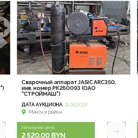
Сварочный аппарат JASIC ARC350,
")
инв. номер РК260093 (ОАО
"СТРОЙМАШ")
ДАТА АУКЦИОНА
31.08.2026
Минск и район
Начальная цена:
2 520.00 BYN