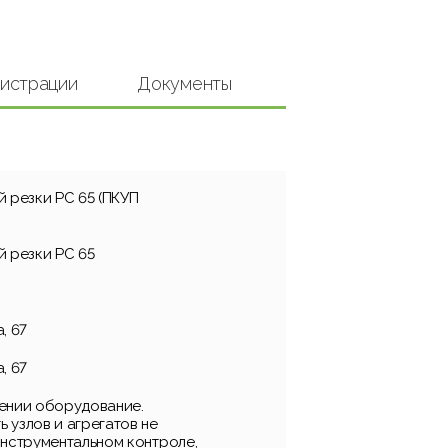
гистрации
Документы
 резки PС 65 (ПКУП
й резки PС 65
а, 67
а, 67
ении оборудование.
 узлов и агрегатов не
инструментальном контроле,