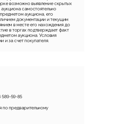
орке возможно выявление скрытых
к аукциона самостоятельно
 предметом аукциона, его
аличием документации и текущим
янием в месте его нахождения до
стие в торгах подтверждает факт
едметом аукциона. Условия
и и за счет покупателя.
 589-59-85
я по предварительному