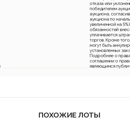
отказа или уклонен
победителем аукци
аукциона, согласи
аукциона по началь
увеличенной на 5%)
обязанностей внес
уплачивается штра
торгов. Кроме того
могут быть аннули
установленных зак
Подробнее о права
соглашении о прав
и
являющимся публи
ПОХОЖИЕ ЛОТЫ