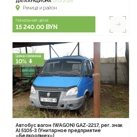
ДАТА АУКЦИОНА
07.07.2026
Речица и район
Начальная цена:
15 240.00 BYN
Цена снижена
10%
Автобус вагон (WAGON) GAZ-2217, рег. знак
AI 5105-3 (Унитарное предприятие
«Белкоопмех»)