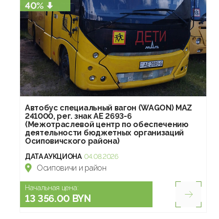
40%
Автобус специальный вагон (WAGON) MAZ
241000, рег. знак AE 2693-6
(Межотраслевой центр по обеспечению
деятельности бюджетных организаций
Осиповичского района)
ДАТА АУКЦИОНА
04.08.2026
Осиповичи и район
Начальная цена:
13 356.00 BYN