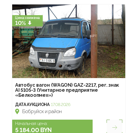
Цена снижена
10%
Автобус вагон (WAGON) GAZ-2217, рег. знак
AI 5105-3 (Унитарное предприятие
«Белкоопмех»)
ДАТА АУКЦИОНА
17.08.2026
Бобруйск и район
Начальная цена:
5 184.00 BYN