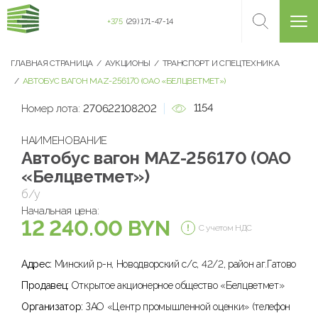
+375
(29) 171-47-14
ГЛАВНАЯ СТРАНИЦА
АУКЦИОНЫ
ТРАНСПОРТ И СПЕЦТЕХНИКА
АВТОБУС ВАГОН MAZ-256170 (ОАО «БЕЛЦВЕТМЕТ»)
1154
Номер лота:
270622108202
НАИМЕНОВАНИЕ
Автобус вагон MAZ-256170 (ОАО
«Белцветмет»)
б/у
Начальная цена:
12 240.00 BYN
С учетом НДС
Адрес:
Минский р-н, Новодворский с/с, 42/2, район аг.Гатово
Продавец:
Открытое акционерное общество «Белцветмет»
Организатор:
ЗАО «Центр промышленной оценки» (телефон