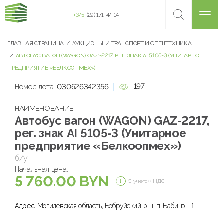
+375
(29) 171-47-14
ГЛАВНАЯ СТРАНИЦА
АУКЦИОНЫ
ТРАНСПОРТ И СПЕЦТЕХНИКА
АВТОБУС ВАГОН (WAGON) GAZ-2217, РЕГ. ЗНАК AI 5105-3 (УНИТАРНОЕ
ПРЕДПРИЯТИЕ «БЕЛКООПМЕХ»)
197
Номер лота:
030626342356
НАИМЕНОВАНИЕ
Автобус вагон (WAGON) GAZ-2217,
рег. знак AI 5105-3 (Унитарное
предприятие «Белкоопмех»)
б/у
Начальная цена:
5 760.00 BYN
С учетом НДС
Адрес:
Могилевская область, Бобруйский р-н, п. Бабино - 1