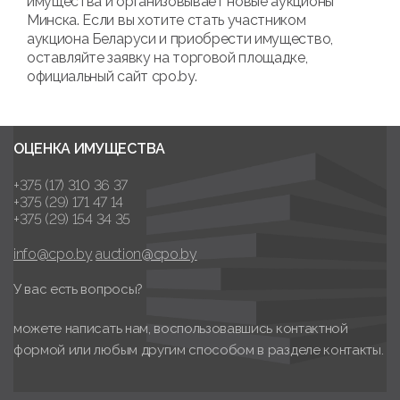
имущества и организовывает новые аукционы
Минска. Если вы хотите стать участником
аукциона Беларуси и приобрести имущество,
оставляйте заявку на торговой площадке,
официальный сайт cpo.by.
ОЦЕНКА ИМУЩЕСТВА
+375 (17) 310 36 37
+375 (29) 171 47 14
+375 (29) 154 34 35
info@cpo.by
auction@cpo.by
У вас есть вопросы?
можете написать нам, воспользовавшись контактной
формой или любым другим способом в разделе контакты.