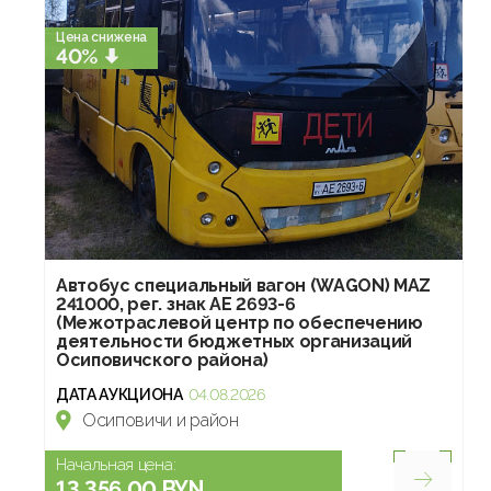
Цена снижена
40%
Автобус специальный вагон (WAGON) MAZ
241000, рег. знак AE 2693-6
(Межотраслевой центр по обеспечению
деятельности бюджетных организаций
Осиповичского района)
ДАТА АУКЦИОНА
04.08.2026
Осиповичи и район
Начальная цена:
13 356.00 BYN