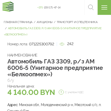
+375
(29) 171-47-14
ГЛАВНАЯ СТРАНИЦА
АУКЦИОНЫ
ТРАНСПОРТ И СПЕЦТЕХНИКА
АВТОМОБИЛЬ ГАЗ 3309, Р/З АМ 6006-5 (УНИТАРНОЕ ПРЕДПРИЯТИЕ
«БЕЛКООПМЕХ»)
242
Номер лота:
071225300792
НАИМЕНОВАНИЕ
Автомобиль ГАЗ 3309, р/з АМ
6006-5 (Унитарное предприятие
«Белкоопмех»)
б/у
Начальная цена:
4 140.00 BYN
С учетом НДС
Адрес:
Минская обл., Молодечненский р-н, Мясотский с/с, п.