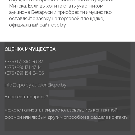
Минска. Если вы хотите стать участником
аукциона Беларуси и приобрести имущество,
оставляйте заявку на торговой площадке,
официальный сайт cpo.by.
ОЦЕНКА ИМУЩЕСТВА
+375 (17) 310 36 37
+375 (29) 171 47 14
+375 (29) 154 34 35
info@cpo.by
auction@cpo.by
У вас есть вопросы?
можете написать нам, воспользовавшись контактной
формой или любым другим способом в разделе контакты.