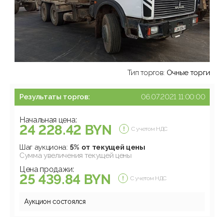
Тип торгов:
Очные торги
Результаты торгов:
06.07.2021 11:00:00
Начальная цена:
24 228.42 BYN
С учетом НДС
Шаг аукциона:
5% от текущей цены
Сумма увеличения текущей цены
Цена продажи:
25 439.84 BYN
С учетом НДС
Аукцион состоялся