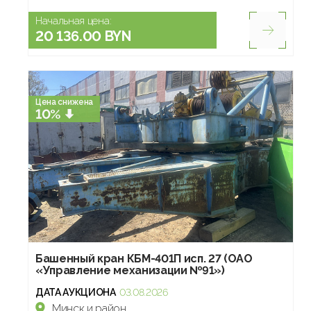
Начальная цена:
20 136.00 BYN
Цена снижена
10%
Башенный кран КБМ-401П исп. 27 (ОАО
«Управление механизации №91»)
ДАТА АУКЦИОНА
03.08.2026
Минск и район