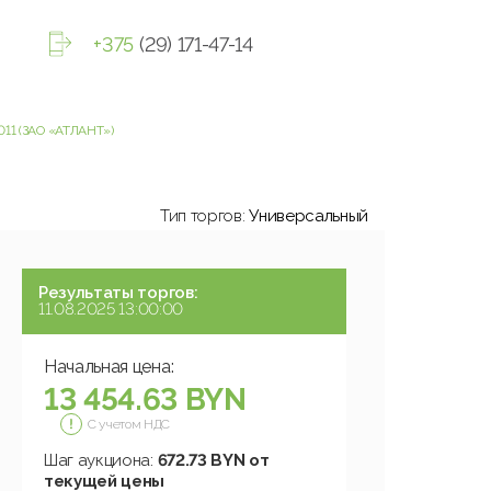
+375
(29) 171-47-14
11 (ЗАО «АТЛАНТ»)
Тип торгов:
Универсальный
Результаты торгов:
11.08.2025 13:00:00
Начальная цена:
13 454.63 BYN
С учетом НДС
Шаг аукциона:
672.73 BYN от
текущей цены