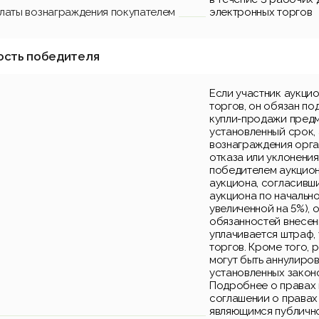
платы вознаграждения покупателем
электронных торгов
ость победителя
Если участник аукци
торгов, он обязан по
купли-продажи предм
установленный срок, 
вознаграждения орга
отказа или уклонения
победителем аукцион
аукциона, согласивш
аукциона по начально
увеличенной на 5%), 
обязанностей внесен
уплачивается штраф,
торгов. Кроме того, 
могут быть аннулиро
установленных закон
Подробнее о правах 
соглашении о правах
являющимся публичн