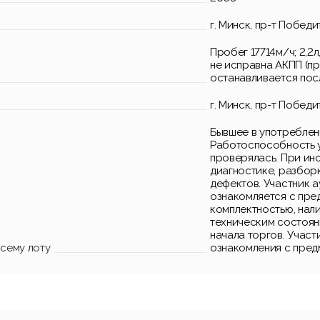
г. Минск, пр-т Победи
Пробег 17714м/ч; 2,2л
не исправна АКПП (п
останавливается посл
г. Минск, пр-т Победи
Бывшее в употреблен
Работоспособность у
проверялась. При ин
диагностике, разбор
дефектов. Участник 
ознакомляется с пре
комплектностью, нал
техническим состоян
начала торгов. Участ
сему лоту
ознакомления с пред