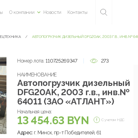
ны
О компании
Новости
Контакты
ПЕЦТЕХНИКА
АВТОПОГРУЗЧИК ДИЗЕЛЬНЫЙ DFG20AK, 2003 Г.В., ИНВ.№ 640
Номер лота:
110725269347
273
НАИМЕНОВАНИЕ
Автопогрузчик дизельный
DFG20AK, 2003 г.в., инв.№
64011 (ЗАО «АТЛАНТ»)
Начальная цена:
13 454.63 BYN
С учетом НДС
Адрес:
г. Минск, пр-т Победителей, 61