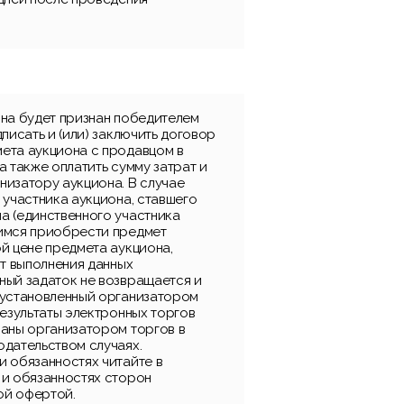
она будет признан победителем
дписать и (или) заключить договор
ета аукциона с продавцом в
а также оплатить сумму затрат и
низатору аукциона. В случае
 участника аукциона, ставшего
а (единственного участника
имся приобрести предмет
й цене предмета аукциона,
от выполнения данных
ный задаток не возвращается и
 установленный организатором
результаты электронных торгов
ваны организатором торгов в
одательством случаях.
и обязанностях читайте в
 и обязанностях сторон
ой офертой.