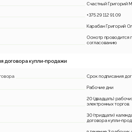
Счастный Григорий 
+375 29 112 91 09
Карабан Григорий Оле
Осмотр проводится 
согласованию
ия договора купли-продажи
говора
Срок подписания до
Рабочие дни
20 (двадцать) рабочи
электронных торгов.
30 (тридцати) кален
договора купли-прод
в течение 3 рабочих