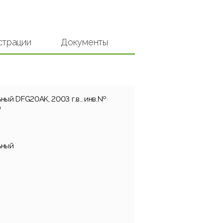
страции
Документы
ный DFG20AK, 2003 г.в., инв.№
)
ьный