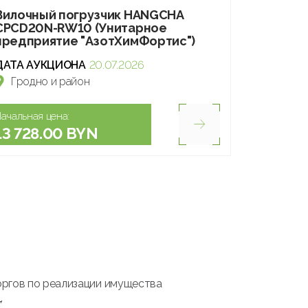
Вилочный погрузчик HANGCHA
CPCD20N-RW10 (Унитарное
предприятие "АзотХимФортис")
ДАТА АУКЦИОНА
20.07.2026
Гродно и район
ачальная цена:
13 728.00 BYN
оргов по реализации имущества
.