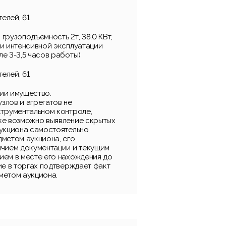
телей, 61
, грузоподъемность 2т, 38,0 КВт,
ри интенсивной эксплуатации
е 3-3,5 часов работы)
телей, 61
ии имущество.
злов и агрегатов не
струментальном контроле,
ке возможно выявление скрытых
аукциона самостоятельно
дметом аукциона, его
ичием документации и текущим
ием в месте его нахождения до
ие в торгах подтверждает факт
метом аукциона.