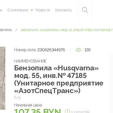
ны
О компании
Новости
Контакты
ВЕНТАРЬ
БЕНЗОПИЛА «HUSQVARNA» МОД. 55, ИНВ.№ 47185 (УНИТАРНОЕ
Номер лота:
230626344976
126
НАИМЕНОВАНИЕ
Бензопила «Husqvarna»
мод. 55, инв.№ 47185
(Унитарное предприятие
«АзотСпецТранс»)
б/у
Начальная цена:
107.35 BYN
С учетом НДС