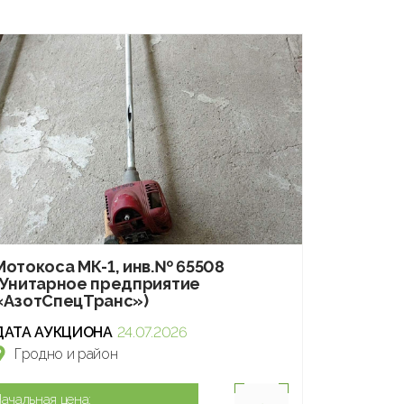
Мотокоса МК-1, инв.№ 65508
(Унитарное предприятие
«АзотСпецТранс»)
ДАТА АУКЦИОНА
24.07.2026
Гродно и район
ачальная цена: