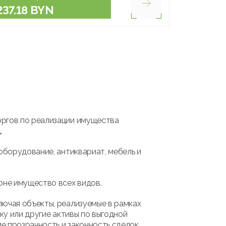
237.18 BYN
оргов по реализации имущества
.
оборудование, антиквариат, мебель и
оне имущество всех видов.
лючая объекты, реализуемые в рамках
ку или другие активы по выгодной
 прозрачность и законность сделок.