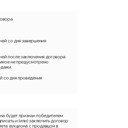
говора
дней со дня завершения
дней после заключения договора
 иное не предусмотрено
одажи.
ней со дня проведения
она будет признан победителем
дписать и (или) заключить договор
ета аукциона с продавцом в