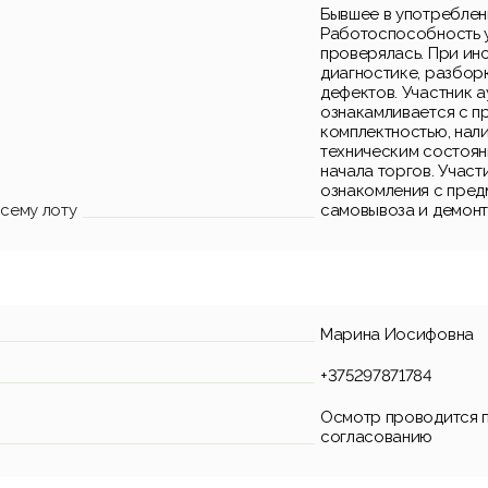
Бывшее в употреблен
Работоспособность у
проверялась. При ин
диагностике, разбор
дефектов. Участник 
ознакамливается с п
комплектностью, нал
техническим состоян
начала торгов. Участ
ознакомления с пред
сему лоту
самовывоза и демонта
Марина Иосифовна
+375297871784
Осмотр проводится 
согласованию