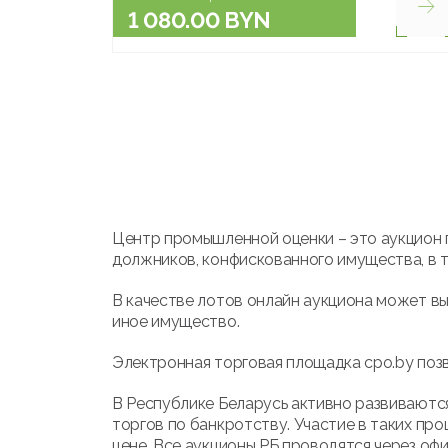
1 080.00 BYN
Центр промышленной оценки – это аукцион 
должников, конфискованного имущества, в т
В качестве лотов онлайн аукциона может вы
иное имущество.
Электронная торговая площадка cpo.by позв
В Республике Беларусь активно развиваются
торгов по банкротству. Участие в таких про
цене. Все аукционы РБ проводятся через оф