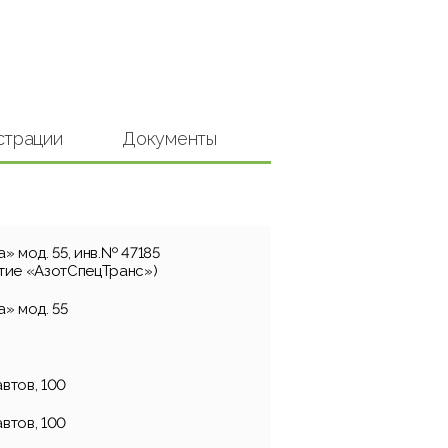
страции
Документы
» мод. 55, инв.№ 47185
тие «АзотСпецТранс»)
» мод. 55
автов, 100
автов, 100