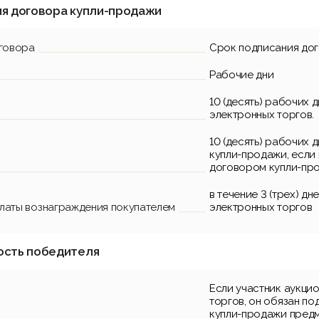
ия договора купли-продажи
говора
Срок подписания до
Рабочие дни
10 (десять) рабочих 
электронных торгов.
10 (десять) рабочих 
купли-продажи, если
договором купли-пр
в течение 3 (трех) д
платы вознаграждения покупателем
электронных торгов
ость победителя
Если участник аукци
торгов, он обязан по
купли-продажи предм