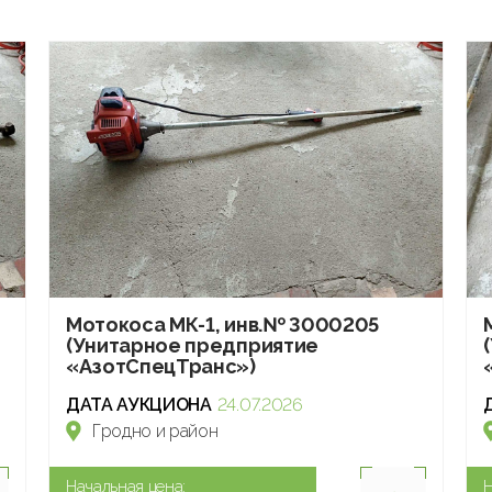
Мотокоса МК-1, инв.№ 3000205
(Унитарное предприятие
«АзотСпецТранс»)
ДАТА АУКЦИОНА
24.07.2026
Гродно и район
Начальная цена:
Н