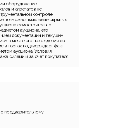
ии оборудование.
злов и агрегатов не
струментальном контроле,
ке возможно выявление скрытых
аукциона самостоятельно
редметом аукциона, его
ичием документации и текущим
ием в месте его нахождения до
ие в торгах подтверждает факт
метом аукциона. Условия
жа силами и за счет покупателя.
по предварительному