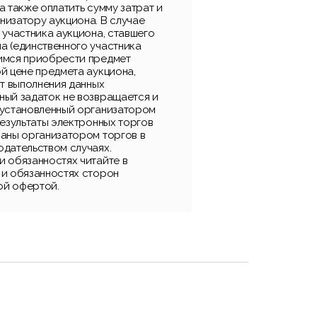
а также оплатить сумму затрат и
низатору аукциона. В случае
 участника аукциона, ставшего
а (единственного участника
имся приобрести предмет
й цене предмета аукциона,
от выполнения данных
ный задаток не возвращается и
 установленный организатором
результаты электронных торгов
ваны организатором торгов в
одательством случаях.
и обязанностях читайте в
 и обязанностях сторон
ой офертой.