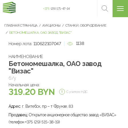
+375
(29) 171-47-14
ГЛАВНАЯ СТРАНИЦА
АУКЦИОНЫ
СТАНКИ, ОБОРУДОВАНИЕ
БЕТОНОМЕШАЛКА, ОАО ЗАВОД "ВИЗАС"
1138
Номер лота:
110622107047
НАИМЕНОВАНИЕ
Бетономешалка, ОАО завод
"Визас"
б/у
Начальная цена:
319.20 BYN
С учетом НДС
Адрес:
г. Витебск, пр – т Фрунзе, 83
Продавец:
Открытое акционерное общество завод «ВИЗАС»
(телефон +375 (29) 515-38-19)