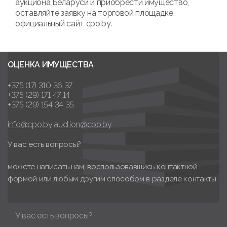
аукциона Беларуси и приобрести имущество,
оставляйте заявку на торговой площадке,
официальный сайт cpo.by.
ОЦЕНКА ИМУЩЕСТВА
+375 (17) 310 36 37
+375 (29) 171 47 14
+375 (29) 154 34 35
info@cpo.by
auction@cpo.by
У вас есть вопросы?
можете написать нам, воспользовавшись контактной
формой или любым другим способом в разделе контакты.
У вас есть вопросы?