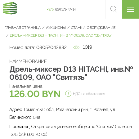
+375
(29) 171-47-14
ГЛАВНАЯ СТРАНИЦА
АУКЦИОНЫ
СТАНКИ, ОБОРУДОВАНИЕ
ДРЕЛЬ-МИКСЕР D13 HITACHI, ИНВ.№ 06109, ОАО "СВИТЯЗЬ"
1019
Номер лота:
08052042832
НАИМЕНОВАНИЕ
Дрель-миксер D13 HITACHI, инв.№
06109, ОАО "Свитязь"
Начальная цена:
126.00 BYN
НДС не облагается
Адрес:
Гомельская обл., Рогачевский р-н, г. Рогачев, ул.
Белинского, 54а
Продавец:
Открытое акционерное общество "Свитязь" (телефон
+375 (29) 696 70 06)