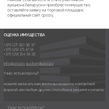
аукциона Беларуси и приобрести имущество,
оставляйте заявку на торговой площадке,
официальный сайт cpo.by.
ОЦЕНКА ИМУЩЕСТВА
+375 (17) 310 36 37
+375 (29) 171 47 14
+375 (29) 154 34 35
info@cpo.by
auction@cpo.by
У вас есть вопросы?
можете написать нам, воспользовавшись контактной
формой или любым другим способом в разделе контакты.
У вас есть вопросы?