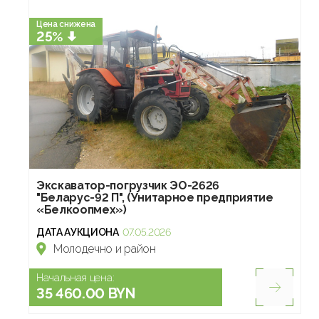
Цена снижена
25%
Экскаватор-погрузчик ЭО-2626
"Беларус-92 П", (Унитарное предприятие
«Белкоопмех»)
ДАТА АУКЦИОНА
07.05.2026
Молодечно и район
Начальная цена:
35 460.00 BYN