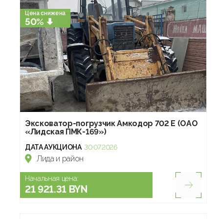
Цена снижена
50%
Эксковатор-погрузчик Амкодор 702 Е (ОАО
«Лидская ПМК-169»)
ДАТА АУКЦИОНА
30.07.2026
Лида и район
Начальная цена:
21 921.31 BYN