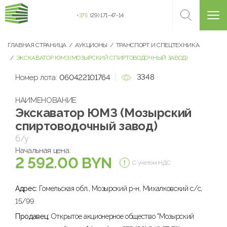
+375
(29) 171-47-14
ГЛАВНАЯ СТРАНИЦА
АУКЦИОНЫ
ТРАНСПОРТ И СПЕЦТЕХНИКА
ЭКСКАВАТОР ЮМЗ (МОЗЫРСКИЙ СПИРТОВОДОЧНЫЙ ЗАВОД)
3348
Номер лота:
060422101764
НАИМЕНОВАНИЕ
Экскаватор ЮМЗ (Мозырский
спиртоводочный завод)
б/у
Начальная цена:
2 592.00 BYN
С учетом НДС
Адрес:
Гомельская обл., Мозырский р-н, Михалковский с/с,
15/99
Продавец:
Открытое акционерное общество "Мозырский