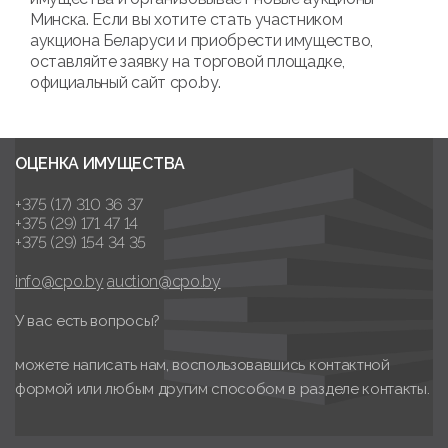
Минска. Если вы хотите стать участником
аукциона Беларуси и приобрести имущество,
оставляйте заявку на торговой площадке,
официальный сайт cpo.by.
ОЦЕНКА ИМУЩЕСТВА
+375 (17) 310 36 37
+375 (29) 171 47 14
+375 (29) 154 34 35
info@cpo.by
auction@cpo.by
У вас есть вопросы?
можете написать нам, воспользовавшись контактной
формой или любым другим способом в разделе контакты.