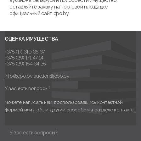
аукциона Беларуси и приобрести имущество,
оставляйте заявку на торговой площадке,
официальный сайт cpo.by.
ОЦЕНКА ИМУЩЕСТВА
+375 (17) 310 36 37
+375 (29) 171 47 14
+375 (29) 154 34 35
info@cpo.by
auction@cpo.by
У вас есть вопросы?
можете написать нам, воспользовавшись контактной
формой или любым другим способом в разделе контакты.
У вас есть вопросы?