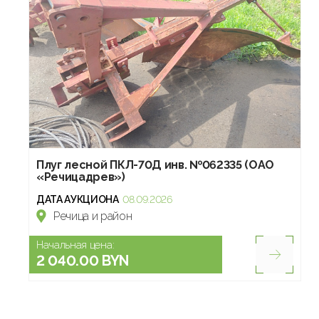
Плуг лесной ПКЛ-70Д инв. №062335 (ОАО
«Речицадрев»)
ДАТА АУКЦИОНА
08.09.2026
Речица и район
Начальная цена:
2 040.00 BYN