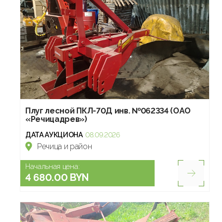
Плуг лесной ПКЛ-70Д инв. №062334 (ОАО
«Речицадрев»)
ДАТА АУКЦИОНА
08.09.2026
Речица и район
Начальная цена:
4 680.00 BYN