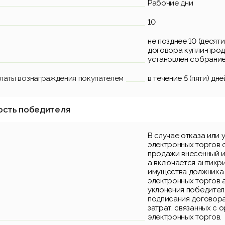
Рабочие дни
10
не позднее 10 (десят
договора купли-прод
установлен собрание
платы вознаграждения покупателем
в течение 5 (пяти) д
ость победителя
В случае отказа или 
электронных торгов 
продажи внесенный и
а включается антикр
имущества должника 
электронных торгов а
уклонения победител
подписания договора
затрат, связанных с 
электронных торгов.