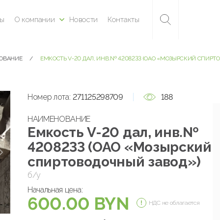
ны
О компании
Новости
Контакты
ДОВАНИЕ
ЕМКОСТЬ V-20 ДАЛ, ИНВ.№ 4208233 (ОАО «МОЗЫРСКИЙ СПИРТ
Номер лота:
271125298709
188
НАИМЕНОВАНИЕ
Емкость V-20 дал, инв.№
4208233 (ОАО «Мозырский
спиртоводочный завод»)
б/у
Начальная цена:
600.00 BYN
НДС не облагается