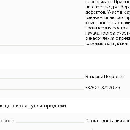
проверялась. При ин
диагностике, разбор
дефектов. Участник 
ознакамливается с п
комплектностью, нал
техническим состоян
начала торгов. Участ
ознакомления с пред
самовывоза и демонта
Валерий Петрович
+375 29 871 70 25
ия договора купли-продажи
говора
Срок подписания до