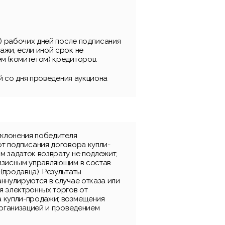
и) рабочих дней после подписания
ажи, если иной срок не
м (комитетом) кредиторов.
ней со дня проведения аукциона
уклонения победителя
от подписания договора купли-
м задаток возврату не подлежит,
изисным управляющим в состав
(продавца). Результаты
ннулируются в случае отказа или
я электронных торгов от
 купли-продажи; возмещения
организацией и проведением