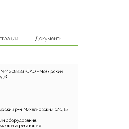
страции
Документы
нв.№ 4208233 (ОАО «Мозырский
од»)
ырский р-н, Михалковский с/с, 15
ии оборудование.
злов и агрегатов не