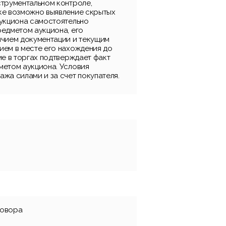
струментальном контроле,
ке возможно выявление скрытых
аукциона самостоятельно
редметом аукциона, его
ичием документации и текущим
ием в месте его нахождения до
ие в торгах подтверждает факт
метом аукциона. Условия
жа силами и за счет покупателя.
говора