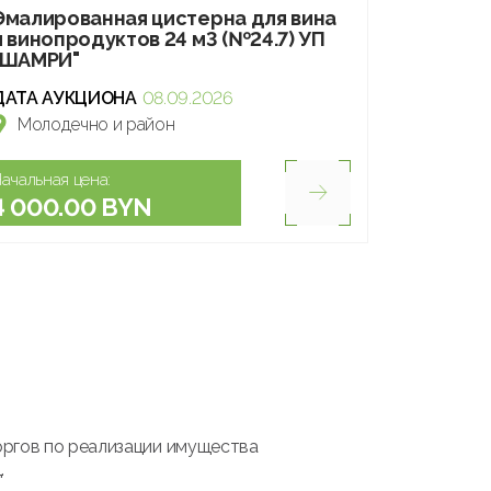
Эмалированная цистерна для вина
и винопродуктов 24 м3 (№24.7) УП
"ШАМРИ"
ДАТА АУКЦИОНА
08.09.2026
Молодечно и район
ачальная цена:
4 000.00 BYN
оргов по реализации имущества
.