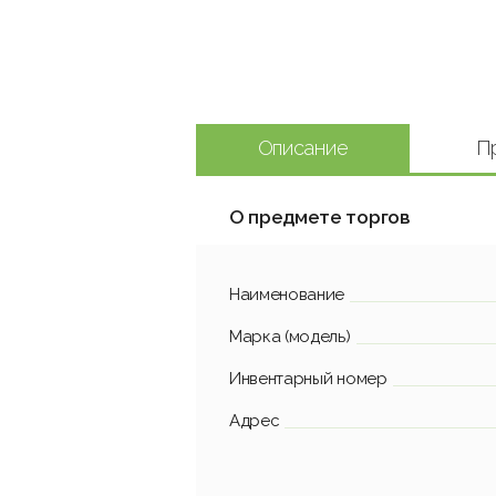
Описание
П
О предмете торгов
Наименование
Марка (модель)
Инвентарный номер
Адрес