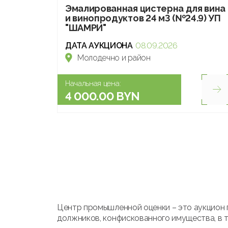
Эмалированная цистерна для вина
и винопродуктов 24 м3 (№24.9) УП
"ШАМРИ"
ДАТА АУКЦИОНА
08.09.2026
Молодечно и район
Начальная цена:
4 000.00 BYN
Центр промышленной оценки – это аукцион 
должников, конфискованного имущества, в т