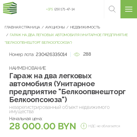
+375
(29) 171-47-14
ГЛАВНАЯ СТРАНИЦА
АУКЦИОНЫ
НЕДВИЖИМОСТЬ
ГАРАЖ НА ДВА ЛЕГКОВЫХ АВТОМОБИЛЯ (УНИТАРНОЕ ПРЕДПРИЯТИЕ
"БЕЛКООПВНЕШТОРГ БЕЛКООПСОЮЗА")
288
Номер лота:
230426335014
НАИМЕНОВАНИЕ
Гараж на два легковых
автомобиля (Унитарное
предприятие "Белкоопвнешторг
Белкоопсоюза")
незарегистрированный объект недвижимого
имущества
Начальная цена:
28 000.00 BYN
НДС не облагается