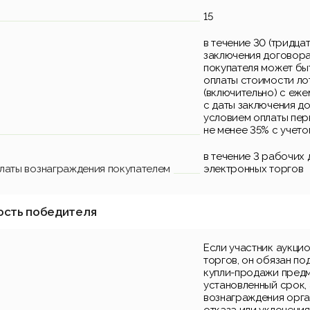
15
в течение 30 (тридца
заключения договора
покупателя может бы
оплаты стоимости лот
(включительно) с еж
с даты заключения д
условием оплаты пер
не менее 35% с учето
в течение 3 рабочих
платы вознаграждения покупателем
электронных торгов
ость победителя
Если участник аукци
торгов, он обязан по
купли-продажи предм
установленный срок, 
вознаграждения орга