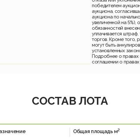
отказа или уклонения
победителем аукцион
аукциона, согласивш
аукциона по начально
увеличенной на 5%), 
обязанностей внесен
уплачивается штраф,
торгов. Кроме того, 
могут быть аннулиро
установленных закон
Подробнее о правах 
соглашении о правах
СОСТАВ ЛОТА
2
азначение
Общая площадь м