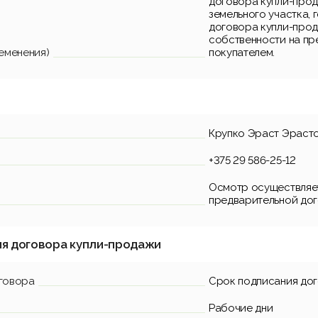
договора купли-про
земельного участка,
договора купли-прод
собственности на пр
еменения)
покупателем.
Крупко Эраст Эраст
+375 29 586-25-12
Осмотр осуществляет
предварительной дог
ия договора купли-продажи
говора
Срок подписания до
Рабочие дни