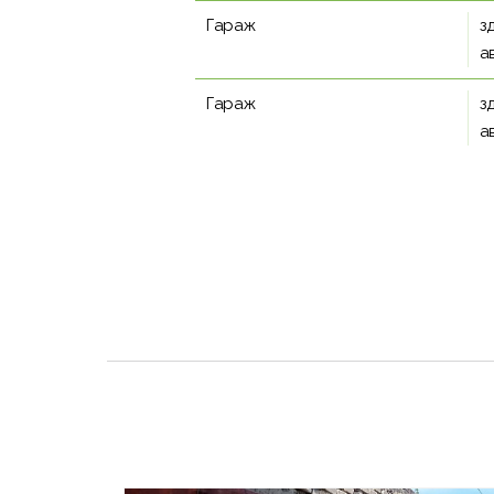
Гараж
з
а
Гараж
з
а