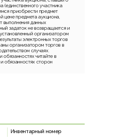
 участника аукциона, ставшего
а (единственного участника
имся приобрести предмет
й цене предмета аукциона,
от выполнения данных
ный задаток не возвращается и
 установленный организатором
результаты электронных торгов
ваны организатором торгов в
одательством случаях.
и обязанностях читайте в
 и обязанностях сторон
Инвентарный номер