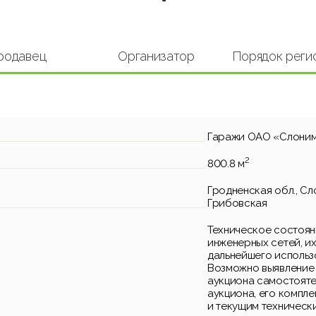
родавец
Организатор
Порядок реги
Гаражи ОАО «Слоним
2
800.8 м
Гродненская обл., Сло
Грибовская
Техническое состоян
инженерных сетей, и
дальнейшего использ
Возможно выявление 
аукциона самостояте
аукциона, его компл
и текущим техническ