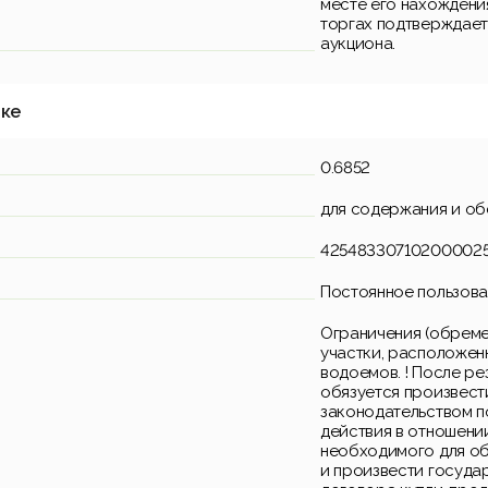
месте его нахождения
торгах подтверждает
аукциона.
тке
0.6852
для содержания и об
42548330710200002
Постоянное пользов
Ограничения (обреме
участки, расположен
водоемов. ! После р
обязуется произвест
законодательством п
действия в отношении
необходимого для об
и произвести госуда