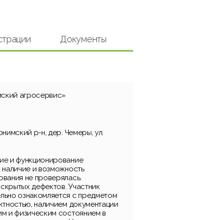
страции
Документы
ский агросервис»
нимский р-н, дер. Чемеры, ул.
ие и функционирование
х наличие и возможность
ования не проверялась.
скрытых дефектов. Участник
льно ознакомляется с предметом
ектностью, наличием документации
им и физическим состоянием в