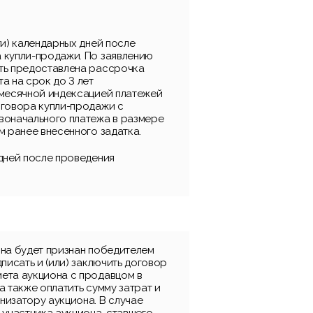
ти) календарных дней после
 купли-продажи. По заявлению
ть предоставлена рассрочка
а на срок до 3 лет
емесячной индексацией платежей
оговора купли-продажи с
воначального платежа в размере
м ранее внесенного задатка.
 дней после проведения
она будет признан победителем
дписать и (или) заключить договор
ета аукциона с продавцом в
а также оплатить сумму затрат и
низатору аукциона. В случае