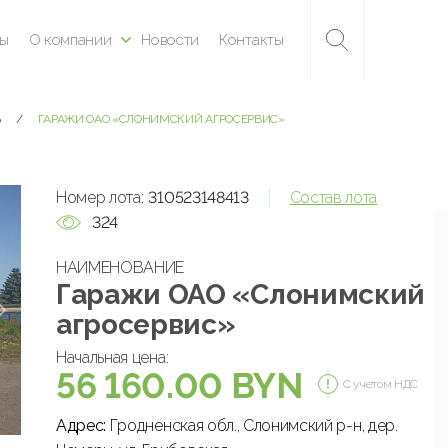
ны
О компании
Новости
Контакты
Ь
ГАРАЖИ ОАО «СЛОНИМСКИЙ АГРОСЕРВИС»
Номер лота:
310523148413
Состав лота
324
НАИМЕНОВАНИЕ
Гаражи ОАО «Слонимский
агросервис»
Начальная цена:
56 160.00 BYN
С учетом НДС
Адрес:
Гродненская обл., Слонимский р-н, дер.