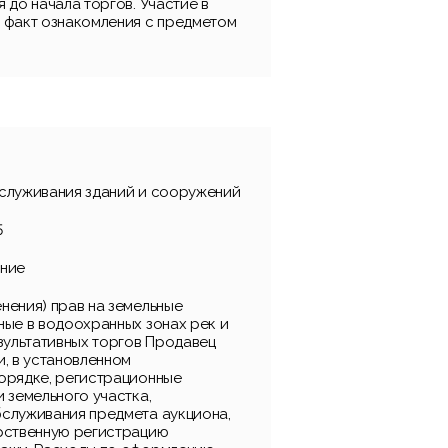
 до начала торгов. Участие в
 факт ознакомления с предметом
служивания зданий и сооружений
5
ание
нения) прав на земельные
ные в водоохранных зонах рек и
езультативных торгов Продавец
и, в установленном
орядке, регистрационные
 земельного участка,
служивания предмета аукциона,
рственную регистрацию