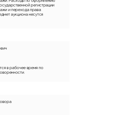
дажи. Расходы по оформлению
 государственной регистрации
ажи и перехода права
едмет аукциона несутся
ович
ся в рабочее время по
оворенности.
говора