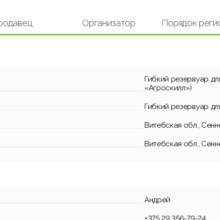
родавец
Организатор
Порядок реги
Гибкий резервуар д
«Агроскилл»)
Гибкий резервуар д
Витебская обл., Сенне
Витебская обл., Сенне
Андрей
+375 29 356-79-24