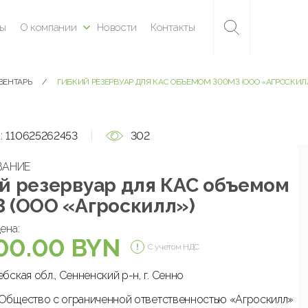
ны
О компании
Новости
Контакты
ВЕНТАРЬ
ГИБКИЙ РЕЗЕРВУАР ДЛЯ КАС ОБЪЕМОМ 300М3 (ООО «АГРОСКИЛ
:
110625262453
302
ВАНИЕ
й резервуар для КАС объемом
 (ООО «Агроскилл»)
ена:
00.00 BYN
С учетом НДС
бская обл., Сенненский р-н, г. Сенно
Общество с ограниченной ответственностью «Агроскилл»