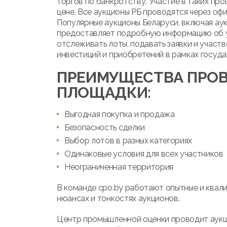
торгов по банкротству. Участие в таких про
цене. Все аукционы РБ проводятся через оф
Популярные аукционы Беларуси, включая ау
предоставляет подробную информацию об ус
отслеживать лоты, подавать заявки и участв
инвестиций и приобретений в рамках госуда
ПРЕИМУЩЕСТВА ПРОВ
ПЛОЩАДКИ:
Выгодная покупка и продажа
Безопасность сделки
Выбор лотов в разных категориях
Одинаковые условия для всех участников
Неограниченная территория
В команде cpo.by работают опытные и квал
нюансах и тонкостях аукционов.
Центр промышленной оценки проводит аукци