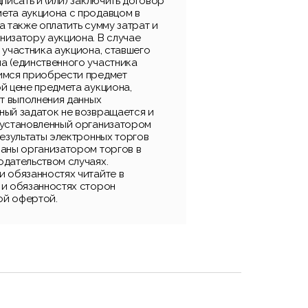
дписать и (или) заключить договор
ета аукциона с продавцом в
а также оплатить сумму затрат и
низатору аукциона. В случае
 участника аукциона, ставшего
а (единственного участника
имся приобрести предмет
й цене предмета аукциона,
от выполнения данных
ный задаток не возвращается и
 установленный организатором
результаты электронных торгов
ваны организатором торгов в
одательством случаях.
и обязанностях читайте в
 и обязанностях сторон
ой офертой.