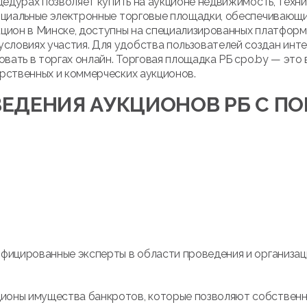
цедурах позволяет купить на аукционе недвижимость, техни
ициальные электронные торговые площадки, обеспечивающие
кцион в Минске, доступны на специализированных платфор
ловиях участия. Для удобства пользователей создан инте
овать в торгах онлайн. Торговая площадка РБ cpo.by — это
рственных и коммерческих аукционов.
ЕДЕНИЯ АУКЦИОНОВ РБ С 
ифицированные эксперты в области проведения и организац
оны имущества банкротов, которые позволяют собственни