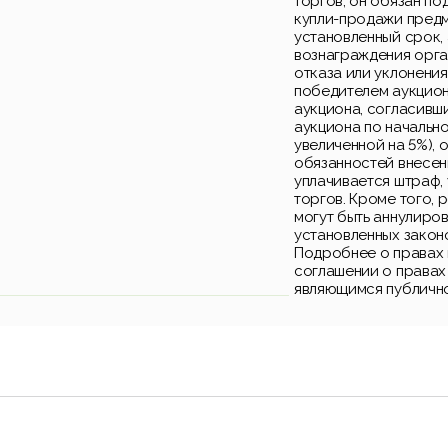
торгов, он обязан по
купли-продажи предм
установленный срок, 
вознаграждения орга
отказа или уклонения
победителем аукцион
аукциона, согласивш
аукциона по начально
увеличенной на 5%), 
обязанностей внесен
уплачивается штраф,
торгов. Кроме того, 
могут быть аннулиро
установленных закон
Подробнее о правах 
соглашении о правах
являющимся публичн