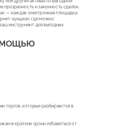
ку или другие активы по выгодной
 прозрачность и законность сделок.
мах — каждая электронная площадка
рнет-аукцион, где можно
 ваш инструмент для выгодных
ПОМОЩЬЮ
ии торгов, которые разбираются в
кам в краткие сроки избавиться от