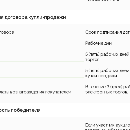
ия договора купли-продажи
говора
Срок подписания до
Рабочие дни
5 (пять) рабочих дне
торгов.
5 (пять) рабочих дне
купли-продажи.
В течение 3 (трех) р
платы вознаграждения покупателем
электронных торгов.
ость победителя
Если участник аукци