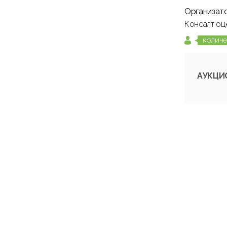
Организат
Консалт оце
количе
АУКЦИ