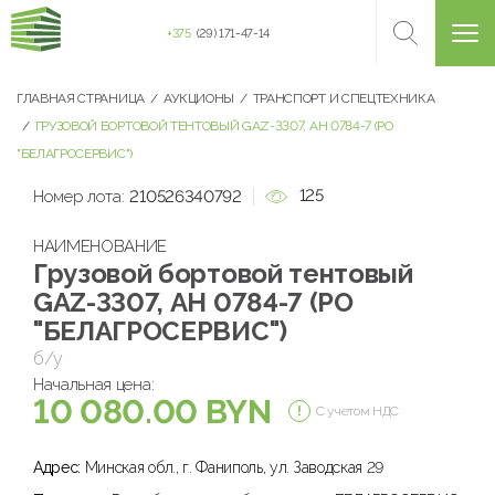
+375
(29) 171-47-14
ГЛАВНАЯ СТРАНИЦА
АУКЦИОНЫ
ТРАНСПОРТ И СПЕЦТЕХНИКА
ГРУЗОВОЙ БОРТОВОЙ ТЕНТОВЫЙ GAZ-3307, АН 0784-7 (РО
"БЕЛАГРОСЕРВИС")
125
Номер лота:
210526340792
НАИМЕНОВАНИЕ
Грузовой бортовой тентовый
GAZ-3307, АН 0784-7 (РО
"БЕЛАГРОСЕРВИС")
б/у
Начальная цена:
10 080.00 BYN
С учетом НДС
Адрес:
Минская обл., г. Фаниполь, ул. Заводская 29