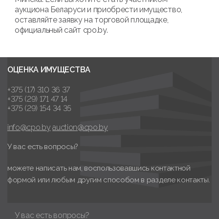
аукциона Беларуси и приобрести имущество,
оставляйте заявку на торговой площадке,
официальный сайт cpo.by.
ОЦЕНКА ИМУЩЕСТВА
+375 (17) 310 36 37
+375 (29) 171 47 14
+375 (29) 154 34 35
info@cpo.by
auction@cpo.by
У вас есть вопросы?
можете написать нам, воспользовавшись контактной
формой или любым другим способом в разделе контакты.
У вас есть вопросы?