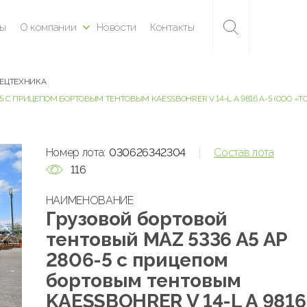
ны
О компании
Новости
Контакты
ПЕЦТЕХНИКА
5 С ПРИЦЕПОМ БОРТОВЫМ ТЕНТОВЫМ KAESSBOHRER V 14-L A 9816 A-5 (ООО «
Номер лота:
030626342304
Состав лота
116
НАИМЕНОВАНИЕ
Грузовой бортовой
тентовый MAZ 5336 A5 AP
2806-5 с прицепом
бортовым тентовым
KAESSBOHRER V 14-L A 9816