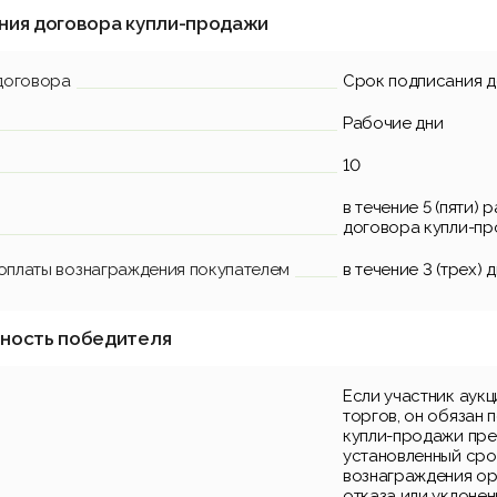
ния договора купли-продажи
договора
Срок подписания 
Рабочие дни
10
в течение 5 (пяти)
договора купли-пр
 оплаты вознаграждения покупателем
в течение 3 (трех)
нность победителя
Если участник аук
торгов, он обязан 
купли-продажи пре
установленный срок
вознаграждения ор
отказа или уклонен