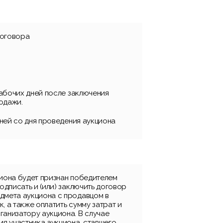
договора
 рабочих дней после заключения
одажи.
 дней со дня проведения аукциона
циона будет признан победителем
подписать и (или) заключить договор
дмета аукциона с продавцом в
, а также оплатить сумму затрат и
ганизатору аукциона. В случае
ия участника аукциона, ставшего