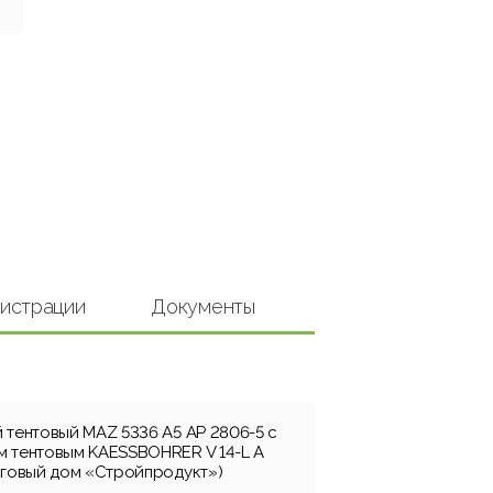
гистрации
Документы
 тентовый MAZ 5336 A5 AP 2806-5 с
 тентовым KAESSBOHRER V 14-L A
рговый дом «Стройпродукт»)