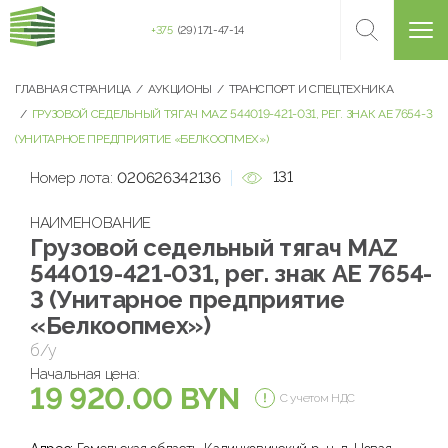
+375
(29) 171-47-14
ГЛАВНАЯ СТРАНИЦА
АУКЦИОНЫ
ТРАНСПОРТ И СПЕЦТЕХНИКА
ГРУЗОВОЙ СЕДЕЛЬНЫЙ ТЯГАЧ МАZ 544019-421-031, РЕГ. ЗНАК AE 7654-3
(УНИТАРНОЕ ПРЕДПРИЯТИЕ «БЕЛКООПМЕХ»)
131
Номер лота:
020626342136
НАИМЕНОВАНИЕ
Грузовой седельный тягач МАZ
544019-421-031, рег. знак AE 7654-
3 (Унитарное предприятие
«Белкоопмех»)
б/у
Начальная цена:
19 920.00 BYN
С учетом НДС