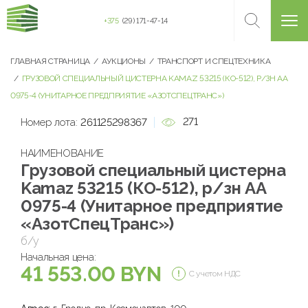
+375
(29) 171-47-14
ГЛАВНАЯ СТРАНИЦА
АУКЦИОНЫ
ТРАНСПОРТ И СПЕЦТЕХНИКА
ГРУЗОВОЙ СПЕЦИАЛЬНЫЙ ЦИСТЕРНА KAMAZ 53215 (КО-512), Р/ЗН АА
0975-4 (УНИТАРНОЕ ПРЕДПРИЯТИЕ «АЗОТСПЕЦТРАНС»)
271
Номер лота:
261125298367
НАИМЕНОВАНИЕ
Грузовой специальный цистерна
Kamaz 53215 (КО-512), р/зн АА
0975-4 (Унитарное предприятие
«АзотСпецТранс»)
б/у
Начальная цена:
41 553.00 BYN
С учетом НДС