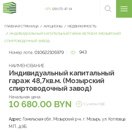
+375
(29) 171-47-14
ГЛАВНАЯ СТРАНИЦА
АУКЦИОНЫ
НЕДВИЖИМОСТЬ
ИНДИВИДУАЛЬНЫЙ КАПИТАЛЬНЫЙ ГАРАЖ 48,7КВ.М. (МОЗЫРСКИЙ
СПИРТОВОДОЧНЫЙ ЗАВОД)
943
Номер лота:
010622105979
НАИМЕНОВАНИЕ
Индивидуальный капитальный
гараж 48,7кв.м. (Мозырский
спиртоводочный завод)
Начальная цена:
10 680.00 BYN
С учетом НДС
Адрес:
Гомельская обл., Мозырский р-н, г. Мозырь, ул. Котловца
М.П., д.9Б