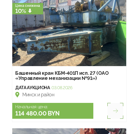
Цена снижена
10%
Башенный кран КБМ-401П исп. 27 (ОАО
«Управление механизации №91»)
ДАТА АУКЦИОНА
03.08.2026
Минск и район
Начальная цена:
114 480.00 BYN