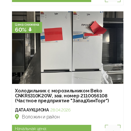
Цена снижена
60%
Холодильник с морозильником Beko
CNKR5310K20W, зав. номер 2110056108
(Частное предприятие "ЗападХимТорг")
ДАТА АУКЦИОНА
28.04.2026
Воложин и район
Начальная цена: