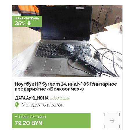
Цена снижена
35%
Ноутбук HP Syream 14, инв.№ 85 (Унитарное
предприятие «Белкоопмех»)
ДАТА АУКЦИОНА
17.08.2026
Молодечно и район
Начальная цена:
79.20 BYN