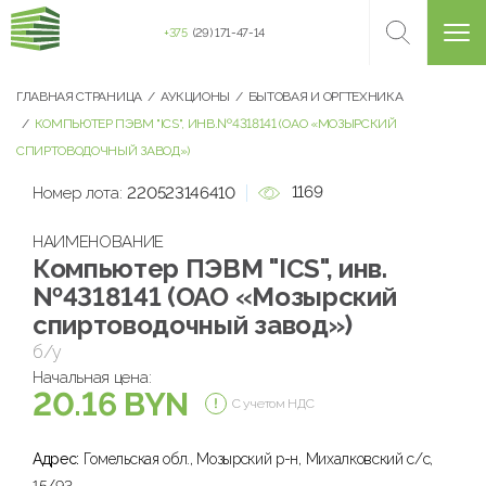
+375
(29) 171-47-14
ГЛАВНАЯ СТРАНИЦА
АУКЦИОНЫ
БЫТОВАЯ И ОРГТЕХНИКА
КОМПЬЮТЕР ПЭВМ "ICS", ИНВ.№4318141 (ОАО «МОЗЫРСКИЙ
СПИРТОВОДОЧНЫЙ ЗАВОД»)
1169
Номер лота:
220523146410
НАИМЕНОВАНИЕ
Компьютер ПЭВМ "ICS", инв.
№4318141 (ОАО «Мозырский
спиртоводочный завод»)
б/у
Начальная цена:
20.16 BYN
С учетом НДС
Адрес:
Гомельская обл., Мозырский р-н, Михалковский с/с,