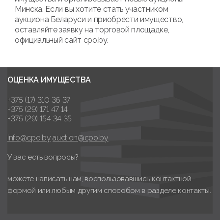
Минска. Если вы хотите стать участником
аукциона Беларуси и приобрести имущество,
оставляйте заявку на торговой площадке,
официальный сайт cpo.by.
ОЦЕНКА ИМУЩЕСТВА
+375 (17) 310 36 37
+375 (29) 171 47 14
+375 (29) 154 34 35
info@cpo.by
auction@cpo.by
У вас есть вопросы?
можете написать нам, воспользовавшись контактной
формой или любым другим способом в разделе контакты.