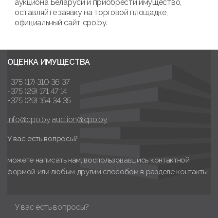
аукциона Беларуси и приобрести имущество,
оставляйте заявку на торговой площадке,
официальный сайт cpo.by.
ОЦЕНКА ИМУЩЕСТВА
+375 (17) 310 36 37
+375 (29) 171 47 14
+375 (29) 154 34 35
info@cpo.by
auction@cpo.by
У вас есть вопросы?
можете написать нам, воспользовавшись контактной
формой или любым другим способом в разделе контакты.
У вас есть вопросы?