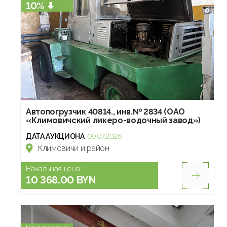
10%
Автопогрузчик 40814., инв.№ 2834 (ОАО
«Климовичский ликеро-водочный завод»)
ДАТА АУКЦИОНА
09.07.2026
Климовичи и район
Начальная цена:
10 368.00 BYN