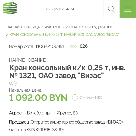
+375
(29) 171-47-14
ГЛАВНАЯ СТРАНИЦА
АУКЦИОНЫ
СТАНКИ, ОБОРУДОВАНИЕ
КРАН КОНСОЛЬНЫЙ К/К 0,25 Т, ИНВ.№ 1321, ОАО ЗАВОД "ВИЗАС"
826
Номер лота:
110622106951
НАИМЕНОВАНИЕ
Кран консольный к/к 0,25 т, инв.
№ 1321, ОАО завод "Визас"
б/у
Начальная цена:
1 092.00 BYN
С учетом НДС
Адрес:
г. Витебск, пр – т Фрунзе, 83
Продавец:
Открытое акционерное общество завод «ВИЗАС»
(телефон +375 (29) 515-38-19)