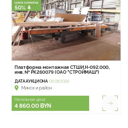
Цена снижена
50%
Платформа монтажная СТШИ.Н-092.000,
инв. № РК260079 (ОАО "СТРОЙМАШ")
ДАТА АУКЦИОНА
05.08.2026
Минск и район
Начальная цена:
4 860.00 BYN