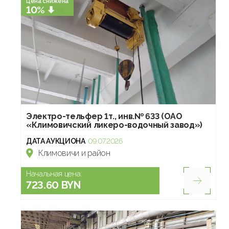
Цена снижена
10%
Электро-тельфер 1т., инв.№ 633 (ОАО
«Климовичский ликеро-водочный завод»)
ДАТА АУКЦИОНА
09.07.2026
Климовичи и район
Начальная цена:
723.60 BYN