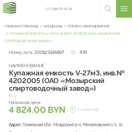
+375
(29) 171-47-14
ГЛАВНАЯ СТРАНИЦА
АУКЦИОНЫ
СТАНКИ, ОБОРУДОВАНИЕ
КУПАЖНАЯ ЕМКОСТЬ V-27МЗ, ИНВ.№ 4202005 (ОАО «МОЗЫРСКИЙ
СПИРТОВОДОЧНЫЙ ЗАВОД»)
436
Номер лота:
220523146897
НАИМЕНОВАНИЕ
Купажная емкость V-27мЗ, инв.№
4202005 (ОАО «Мозырский
спиртоводочный завод»)
б/у
Начальная цена:
4 824.00 BYN
С учетом НДС
Адрес:
Гомельская обл., Мозырский р-н, Михалковский с/с, 15