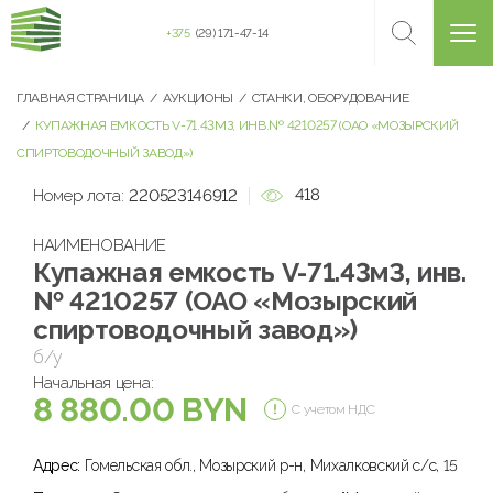
+375
(29) 171-47-14
ГЛАВНАЯ СТРАНИЦА
АУКЦИОНЫ
СТАНКИ, ОБОРУДОВАНИЕ
КУПАЖНАЯ ЕМКОСТЬ V-71.43МЗ, ИНВ.№ 4210257 (ОАО «МОЗЫРСКИЙ
СПИРТОВОДОЧНЫЙ ЗАВОД»)
418
Номер лота:
220523146912
НАИМЕНОВАНИЕ
Купажная емкость V-71.43мЗ, инв.
№ 4210257 (ОАО «Мозырский
спиртоводочный завод»)
б/у
Начальная цена:
8 880.00 BYN
С учетом НДС
Адрес:
Гомельская обл., Мозырский р-н, Михалковский с/с, 15