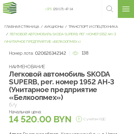
+375
(29) 171-47-14
ГЛАВНАЯ СТРАНИЦА
АУКЦИОНЫ
ТРАНСПОРТ И СПЕЦТЕХНИКА
ЛЕГКОВОЙ АВТОМОБИЛЬ SKODA SUPERB, РЕГ. НОМЕР 1952 АН-3
(УНИТАРНОЕ ПРЕДПРИЯТИЕ «БЕЛКООПМЕХ»)
138
Номер лота:
020626342142
НАИМЕНОВАНИЕ
Легковой автомобиль SKODA
SUPERB, рег. номер 1952 АН-3
(Унитарное предприятие
«Белкоопмех»)
б/у
Начальная цена:
14 520.00 BYN
С учетом НДС