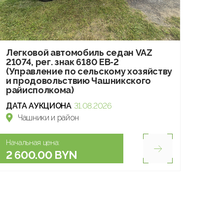
Легковой автомобиль седан VAZ
21074, рег. знак 6180 EB-2
(Управление по сельскому хозяйству
и продовольствию Чашникского
райисполкома)
ДАТА АУКЦИОНА
31.08.2026
Чашники и район
Начальная цена:
2 600.00 BYN