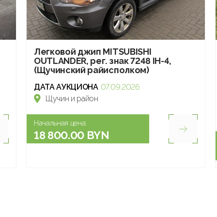
Легковой джип МITSUBISHI
OUTLANDER, рег. знак 7248 IH-4,
(Щучинский райисполком)
ДАТА АУКЦИОНА
07.09.2026
Щучин и район
Начальная цена:
18 800.00 BYN