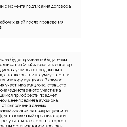
ней с момента подписания договора
 рабочих дней после проведения
в
циона будет признан победителем
подписать и (или) заключить договор
дмета аукциона с продавцом в
, а также оплатить сумму затрат и
ганизатору аукциона. В случае
ия участника аукциона, ставшего
она (единственного участника
вшимся приобрести предмет
ной цене предмета аукциона,
, от выполнения данных
енный задаток не возвращается и
ф, установленный организатором
, результаты электронных торгов
рованы организатором торгов в