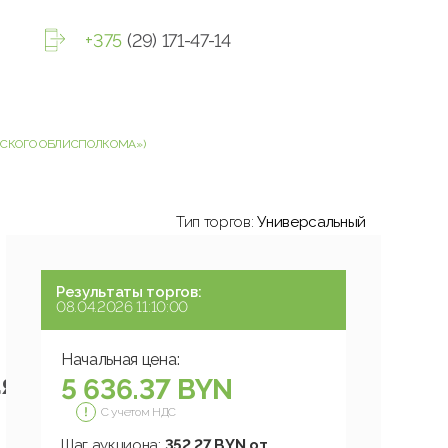
+375
(29) 171-47-14
СТСКОГО ОБЛИСПОЛКОМА»)
Тип торгов:
Универсальный
Результаты торгов:
08.04.2026 11:10:00
Начальная цена:
ая
5 636.37 BYN
С учетом НДС
Шаг аукциона:
352.27 BYN от