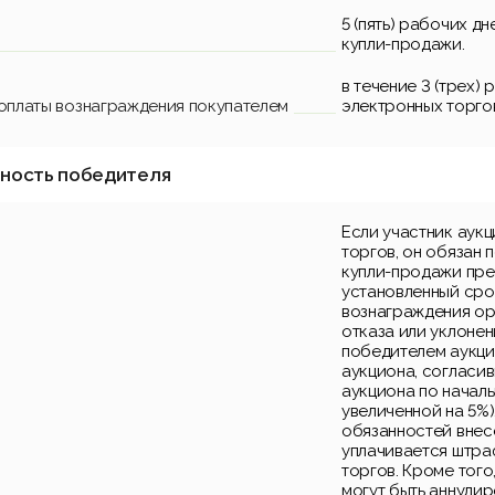
5 (пять) рабочих д
купли-продажи.
в течение 3 (трех)
 оплаты вознаграждения покупателем
электронных торго
нность победителя
Если участник аук
торгов, он обязан 
купли-продажи пре
установленный срок
вознаграждения ор
отказа или уклонен
победителем аукци
аукциона, согласи
аукциона по началь
увеличенной на 5%)
обязанностей внес
уплачивается штра
торгов. Кроме того
могут быть аннули