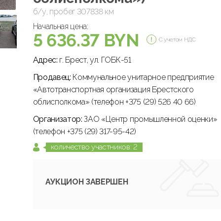
б/у, пробег 307838 км
Начальная цена:
5 636.37 BYN
С учетом НДС
Адрес:
г. Брест, ул. ГОБК-51
Продавец:
Коммунальное унитарное предприятие
«Автотранспортная организация Брестского
облисполкома» (телефон +375 (29) 526 40 66)
Организатор:
ЗАО «Центр промышленной оценки»
(телефон +375 (29) 317-95-42)
количество участников: 2
АУКЦИОН ЗАВЕРШЕН