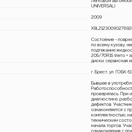
Легковой автомоби
UNIVERSAL)
2009
X9L2123009027692
Состояние - повре
по всему кузову, н
подтекание жидкос
205/70R15 (лето + з
диски, сервисная к
г. Брест, ул. ГОБК-51
Бывшее в употребл
Работоспособность
проверялась. При 
диагностике, разб
дефектов. Участни
ознакомляется с п
комплектностью, н
техническим состо
начала торгов. Уча
ознакомления с пр