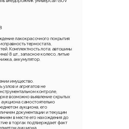
ль внедорожник универсал (SUV
8
ждение лакокрасочного покрытия
еисправность термостата,
тей. Комплектность лота: автошины
има) 8 шт., запасное колесо, литые
нижка, аккумулятор.
ении имущество.
 узлов и агрегатов не
инструментальном контроле,
орке возможно выявление скрытых
к аукциона самостоятельно
редметом аукциона, его
аличием документации и текущим
янием в месте его нахождения до
стие в торгах подтверждает факт
едметом аукциона.