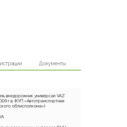
гистрации
Документы
ль внедорожник универсал VAZ
09 г.в. (КУП «Автотранспортная
ского облисполкома»)
VA