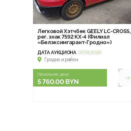
Легковой Хэтчбек GEELY LC-CROSS,
рег. знак 7592 KX-4 (Филиал
«Белэксимгарант-Гродно»)
ДАТА АУКЦИОНА
07.09.2026
Гродно и район
Начальная цена:
5 760.00 BYN