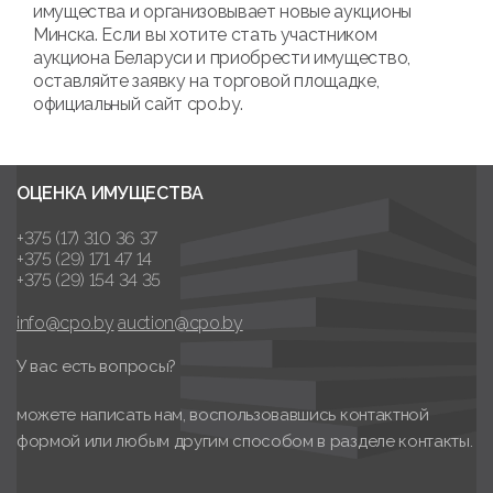
имущества и организовывает новые аукционы
Минска. Если вы хотите стать участником
аукциона Беларуси и приобрести имущество,
оставляйте заявку на торговой площадке,
официальный сайт cpo.by.
ОЦЕНКА ИМУЩЕСТВА
+375 (17) 310 36 37
+375 (29) 171 47 14
+375 (29) 154 34 35
info@cpo.by
auction@cpo.by
У вас есть вопросы?
можете написать нам, воспользовавшись контактной
формой или любым другим способом в разделе контакты.