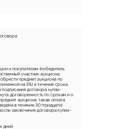
договора
цом и покупателем (победитель
нственный участник аукциона,
обрести предмет аукциона по
еличенной на 5%) в течение срока,
я подписания договора купли-
нута договоренность по срокам и о
предмет аукциона, такая оплата
едена в течение 30 (тридцати)
после заключения договора купли-
х дней