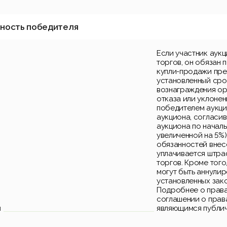
нность победителя
Если участник аук
торгов, он обязан 
купли-продажи пре
установленный срок
вознаграждения ор
отказа или уклонен
победителем аукци
аукциона, согласи
аукциона по началь
увеличенной на 5%)
обязанностей внес
уплачивается штра
торгов. Кроме того
могут быть аннули
установленных зак
Подробнее о права
соглашении о прав
и
являющимся публи