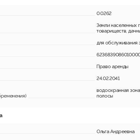
0.0262
Земли населенных 
товариществ, дачн
для обслуживания 
623683908601000
Право аренды
24.02.2041
водоохранная зона
бременения)
полосы
а
Ольга Андреевна