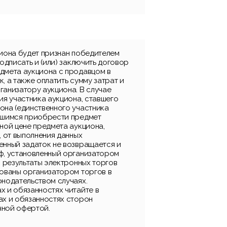
циона будет признан победителем
подписать и (или) заключить договор
дмета аукциона с продавцом в
, а также оплатить сумму затрат и
ганизатору аукциона. В случае
ия участника аукциона, ставшего
она (единственного участника
вшимся приобрести предмет
ной цене предмета аукциона,
, от выполнения данных
енный задаток не возвращается и
ф, установленный организатором
, результаты электронных торгов
рованы организатором торгов в
онодательством случаях.
х и обязанностях читайте в
ах и обязанностях сторон
чной офертой.