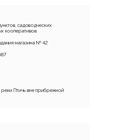
пунктов, садоводческих
ых кооперативов
здания магазина № 42
087
 реки Птичь вне прибрежной