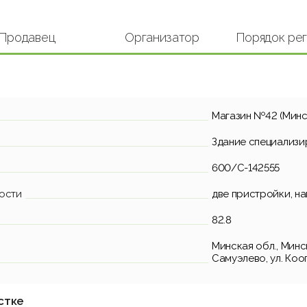
Продавец
Организатор
Порядок ре
Магазин №42 (Мин
Здание специализи
600/C-142555
ости
две пристройки, на
82.8
Минская обл., Минск
Самуэлево, ул. Коо
стке