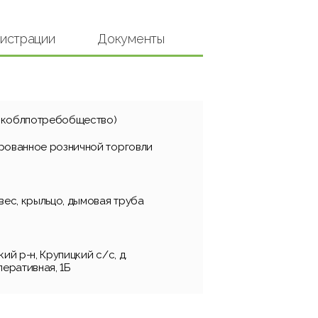
гистрации
Документы
скоблпотребобщество)
рованное розничной торговли
вес, крыльцо, дымовая труба
ий р-н, Крупицкий с/с, д.
перативная, 1Б