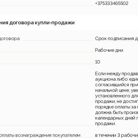
+375333465502
ния договора купли-продажи
договора
Срок подписания 
Рабочие дни
10
Если между продав
аукциона либо еди
согласившийся при
начальной цене, ув
установленного дл
продажи, не достиг
порядке оплаты за 
должна быть произв
календарных дней 
продажи.
 оплаты вознаграждения покупателем
в течении 3 рабочи