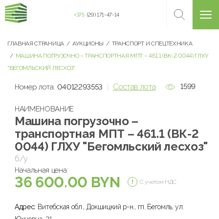
+375
(29) 171-47-14
ГЛАВНАЯ СТРАНИЦА
АУКЦИОНЫ
ТРАНСПОРТ И СПЕЦТЕХНИКА
МАШИНА ПОГРУЗОЧНО – ТРАНСПОРТНАЯ МПТ – 461.1 (ВК-2 0044) ГЛХУ
"БЕГОМЛЬСКИЙ ЛЕСХОЗ"
Состав лота
1599
Номер лота:
04012293553
НАИМЕНОВАНИЕ
Машина погрузочно –
транспортная МПТ – 461.1 (ВК-2
0044) ГЛХУ "Бегомльский лесхоз"
б/у
Начальная цена:
36 600.00 BYN
С учетом НДС
Адрес:
Витебская обл., Докшицкий р-н., гп. Бегомль, ул.