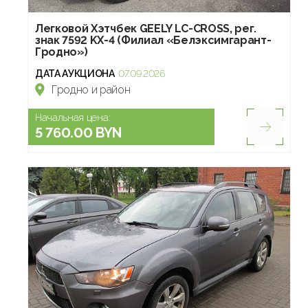
Легковой Хэтчбек GEELY LC-CROSS, рег.
знак 7592 KX-4 (Филиал «Белэксимгарант-
Гродно»)
ДАТА АУКЦИОНА
07.09.2026
Гродно и район
Начальная цена:
5 760.00 BYN