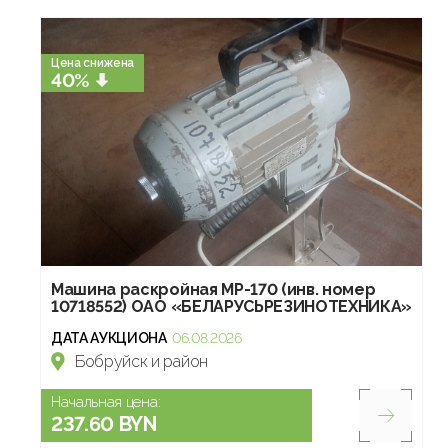
Цена снижена
40%
Машина раскройная МР-170 (инв. номер
10718552) ОАО «БЕЛАРУСЬРЕЗИНОТЕХНИКА»
ДАТА АУКЦИОНА
06.08.2026
Бобруйск и район
Начальная цена:
237.60 BYN