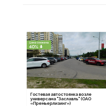
Цена снижена
40%
Гостевая автостоянка возле
универсама "Заславль" (ОАО
«Премьерлизинг»)