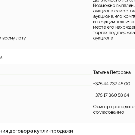
дальнейшего испол
Возможно выявлени
аукциона самостоя
аукциона, его ком
и текущим техниче
месте его нахожден
торгах подтвержда
 всему лоту
аукциона
а
Татьяна Петровна
+375 44 737 45 00
+375 17 360 58 64
Осмотр проводитс
согласованию
ния договора купли-продажи