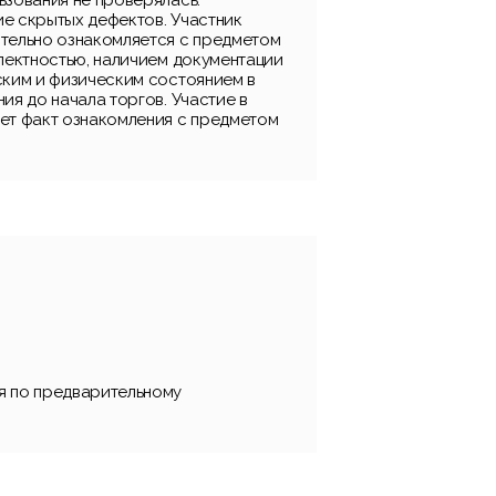
ьзования не проверялась.
е скрытых дефектов. Участник
тельно ознакомляется с предметом
плектностью, наличием документации
ским и физическим состоянием в
ия до начала торгов. Участие в
ет факт ознакомления с предметом
я по предварительному