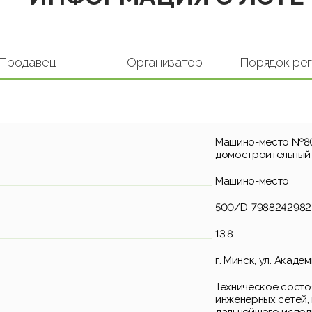
Продавец
Организатор
Порядок ре
Машино-место №80
домостроительный
Машино-место
500/D-7988242982
13,8
г. Минск, ул. Акаде
Техническое состо
инженерных сетей,