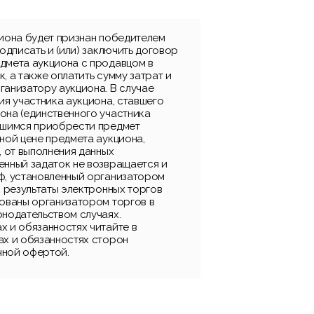
циона будет признан победителем
подписать и (или) заключить договор
дмета аукциона с продавцом в
, а также оплатить сумму затрат и
ганизатору аукциона. В случае
ия участника аукциона, ставшего
она (единственного участника
вшимся приобрести предмет
ной цене предмета аукциона,
, от выполнения данных
енный задаток не возвращается и
ф, установленный организатором
, результаты электронных торгов
рованы организатором торгов в
онодательством случаях.
х и обязанностях читайте в
ах и обязанностях сторон
чной офертой.