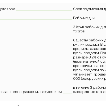
договора
Срок подписания 
Рабочие дни
3 (три) рабочих дн
торгов.
6 (шесть) рабочих 
купли-продажи. В 
предмета электрон
купли-продажи, Пок
размере 0,2% от с
(невыплаченной сум
просрочки платежа
купли-продажи по 
уплачивает Продавц
000 белорусских р
в течение 3 рабоч
 оплаты вознаграждения покупателем
электронных торго