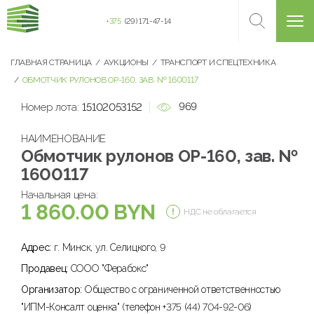
+375
(29) 171-47-14
ГЛАВНАЯ СТРАНИЦА
АУКЦИОНЫ
ТРАНСПОРТ И СПЕЦТЕХНИКА
ОБМОТЧИК РУЛОНОВ ОР-160, ЗАВ. № 1600117
969
Номер лота:
15102053152
НАИМЕНОВАНИЕ
Обмотчик рулонов ОР-160, зав. №
1600117
Начальная цена:
1 860.00 BYN
НДС не облагается
Адрес:
г. Минск, ул. Селицкого, 9
Продавец:
СООО "Ферабокс"
Организатор:
Общество с ограниченной ответственностью
"ИПМ-Консалт оценка" (телефон +375 (44) 704-92-06)