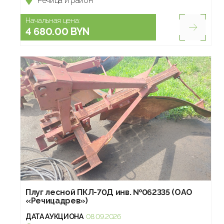
Речица и район
Начальная цена:
4 680.00 BYN
Плуг лесной ПКЛ-70Д инв. №062335 (ОАО
«Речицадрев»)
ДАТА АУКЦИОНА
08.09.2026