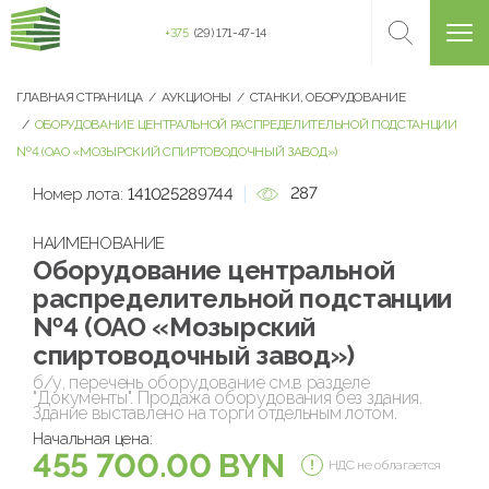
+375
(29) 171-47-14
ГЛАВНАЯ СТРАНИЦА
АУКЦИОНЫ
СТАНКИ, ОБОРУДОВАНИЕ
ОБОРУДОВАНИЕ ЦЕНТРАЛЬНОЙ РАСПРЕДЕЛИТЕЛЬНОЙ ПОДСТАНЦИИ
№4 (ОАО «МОЗЫРСКИЙ СПИРТОВОДОЧНЫЙ ЗАВОД»)
287
Номер лота:
141025289744
НАИМЕНОВАНИЕ
Оборудование центральной
распределительной подстанции
№4 (ОАО «Мозырский
спиртоводочный завод»)
б/у, перечень оборудование см.в разделе
"Документы". Продажа оборудования без здания.
Здание выставлено на торги отдельным лотом.
Начальная цена:
455 700.00 BYN
НДС не облагается