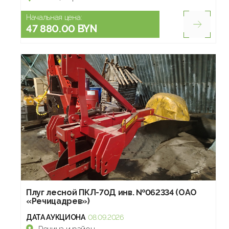
Начальная цена:
47 880.00 BYN
Плуг лесной ПКЛ-70Д инв. №062334 (ОАО
«Речицадрев»)
ДАТА АУКЦИОНА
08.09.2026