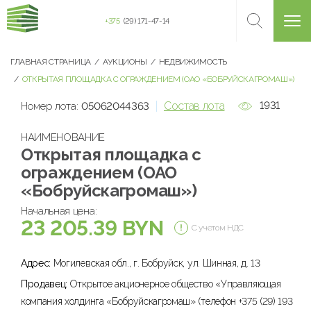
+375
(29) 171-47-14
ГЛАВНАЯ СТРАНИЦА
АУКЦИОНЫ
НЕДВИЖИМОСТЬ
ОТКРЫТАЯ ПЛОЩАДКА С ОГРАЖДЕНИЕМ (ОАО «БОБРУЙСКАГРОМАШ»)
Состав лота
1931
Номер лота:
05062044363
НАИМЕНОВАНИЕ
Открытая площадка с
ограждением (ОАО
«Бобруйскагромаш»)
Начальная цена:
23 205.39 BYN
С учетом НДС
Адрес:
Могилевская обл., г. Бобруйск, ул. Шинная, д. 13
Продавец:
Открытое акционерное общество «Управляющая
компания холдинга «Бобруйскагромаш» (телефон +375 (29) 193