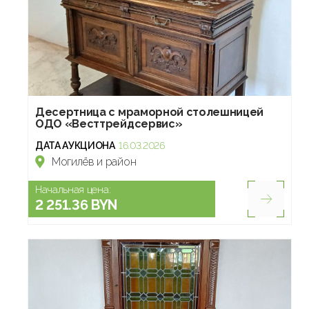
Десертница с мраморной столешницей
ОДО «Весттрейдсервис»
ДАТА АУКЦИОНА
16.03.2026
Могилёв и район
Начальная цена:
2 251.36 BYN