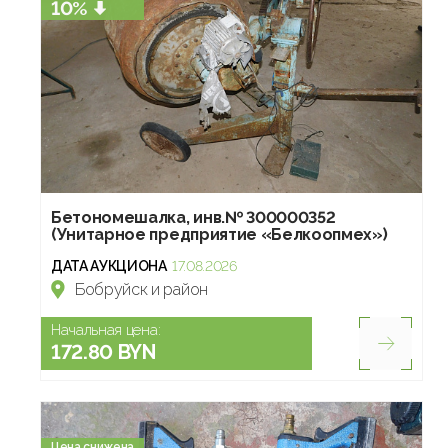
10%
Бетономешалка, инв.№ 300000352
(Унитарное предприятие «Белкоопмех»)
ДАТА АУКЦИОНА
17.08.2026
Бобруйск и район
Начальная цена:
172.80 BYN
Цена снижена