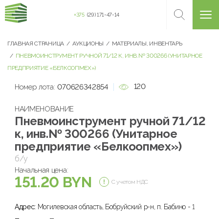
+375
(29) 171-47-14
ГЛАВНАЯ СТРАНИЦА
АУКЦИОНЫ
МАТЕРИАЛЫ, ИНВЕНТАРЬ
ПНЕВМОИНСТРУМЕНТ РУЧНОЙ 71/12 К, ИНВ.№ 300266 (УНИТАРНОЕ
ПРЕДПРИЯТИЕ «БЕЛКООПМЕХ»)
120
Номер лота:
070626342854
НАИМЕНОВАНИЕ
Пневмоинструмент ручной 71/12
к, инв.№ 300266 (Унитарное
предприятие «Белкоопмех»)
б/у
Начальная цена:
151.20 BYN
С учетом НДС
Адрес:
Могилевская область, Бобруйский р-н, п. Бабино - 1