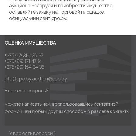
аукциона Беларуси и приобрести имущество,
оставляйте заявку на торговой площадке,
официальный сайт cpo.by.
ОЦЕНКА ИМУЩЕСТВА
+375 (17) 310 36 37
+375 (29) 171 47 14
+375 (29) 154 34 35
info@cpo.by
auction@cpo.by
У вас есть вопросы?
можете написать нам, воспользовавшись контактной
формой или любым другим способом в разделе контакты.
У вас есть вопросы?