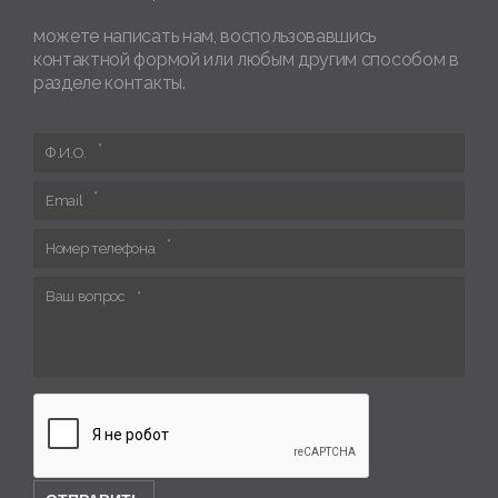
можете написать нам, воспользовавшись
контактной формой или любым другим способом в
разделе контакты.
Ф.И.О.
Email
Номер телефона
Ваш вопрос