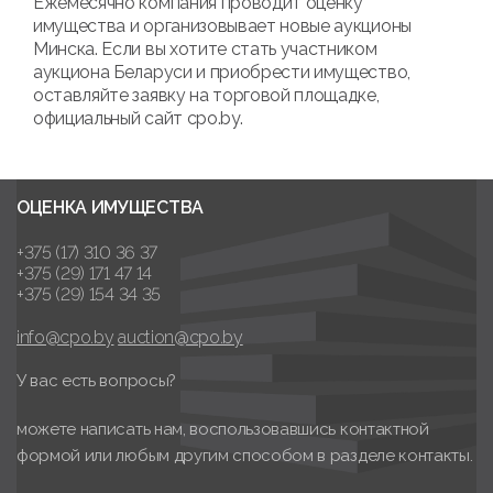
Ежемесячно компания проводит оценку
имущества и организовывает новые аукционы
Минска. Если вы хотите стать участником
аукциона Беларуси и приобрести имущество,
оставляйте заявку на торговой площадке,
официальный сайт cpo.by.
ОЦЕНКА ИМУЩЕСТВА
+375 (17) 310 36 37
+375 (29) 171 47 14
+375 (29) 154 34 35
info@cpo.by
auction@cpo.by
У вас есть вопросы?
можете написать нам, воспользовавшись контактной
формой или любым другим способом в разделе контакты.