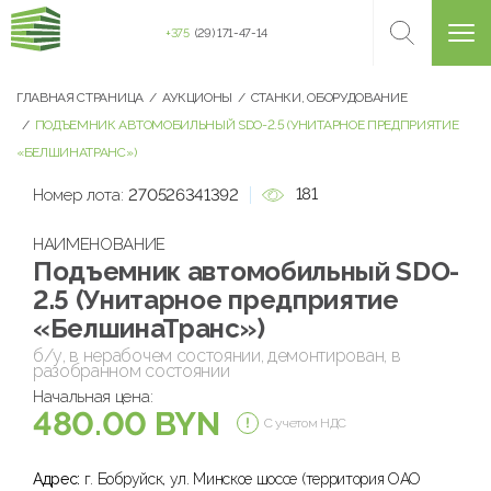
+375
(29) 171-47-14
ГЛАВНАЯ СТРАНИЦА
АУКЦИОНЫ
СТАНКИ, ОБОРУДОВАНИЕ
ПОДЪЕМНИК АВТОМОБИЛЬНЫЙ SDO-2.5 (УНИТАРНОЕ ПРЕДПРИЯТИЕ
«БЕЛШИНАТРАНС»)
181
Номер лота:
270526341392
НАИМЕНОВАНИЕ
Подъемник автомобильный SDO-
2.5 (Унитарное предприятие
«БелшинаТранс»)
б/у, в нерабочем состоянии, демонтирован, в
разобранном состоянии
Начальная цена:
480.00 BYN
С учетом НДС
Адрес:
г. Бобруйск, ул. Минское шоссе (территория ОАО