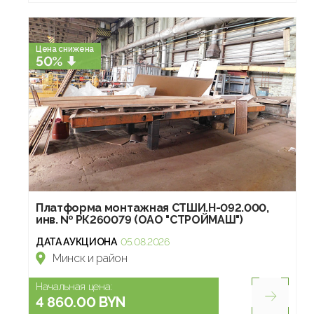
Цена снижена
50%
Платформа монтажная СТШИ.Н-092.000,
инв. № РК260079 (ОАО "СТРОЙМАШ")
ДАТА АУКЦИОНА
05.08.2026
Минск и район
Начальная цена:
4 860.00 BYN