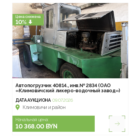
Цена снижена
10%
Автопогрузчик 40814., инв.№ 2834 (ОАО
«Климовичский ликеро-водочный завод»)
ДАТА АУКЦИОНА
09.07.2026
Климовичи и район
Начальная цена:
10 368.00 BYN