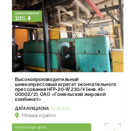
Цена снижена
10%
Высокопроизводительный
шнекопрессовый агрегат окончательного
прессования HFP-20-W 230/4 (инв. 45-
00002/2), ОАО «Гомельский жировой
комбинат»
ДАТА АУКЦИОНА
10.08.2026
Мозырь и район
Начальная цена: