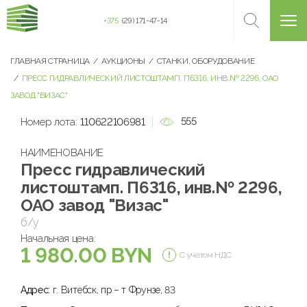
+375
(29) 171-47-14
ГЛАВНАЯ СТРАНИЦА
АУКЦИОНЫ
СТАНКИ, ОБОРУДОВАНИЕ
ПРЕСС ГИДРАВЛИЧЕСКИЙ ЛИСТОШТАМП. П6316, ИНВ.№ 2296, ОАО
ЗАВОД "ВИЗАС"
555
Номер лота:
110622106981
НАИМЕНОВАНИЕ
Пресс гидравлический
листоштамп. П6316, инв.№ 2296,
ОАО завод "Визас"
б/у
Начальная цена:
1 980.00 BYN
С учетом НДС
Адрес:
г. Витебск, пр – т Фрунзе, 83