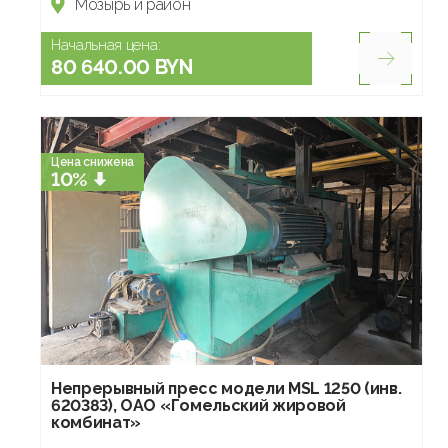
Мозырь и район
Начальная цена:
80 640.00 BYN
Цена снижена
10%
Непрерывный пресс модели MSL 1250 (инв.
620383), ОАО «Гомельский жировой
комбинат»