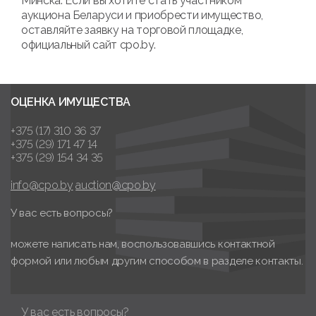
Минска. Если вы хотите стать участником
аукциона Беларуси и приобрести имущество,
оставляйте заявку на торговой площадке,
официальный сайт cpo.by.
ОЦЕНКА ИМУЩЕСТВА
+375 (17) 310 36 37
+375 (29) 171 47 14
+375 (29) 154 34 35
info@cpo.by
auction@cpo.by
У вас есть вопросы?
можете написать нам, воспользовавшись контактной
формой или любым другим способом в разделе контакты.
У вас есть вопросы?